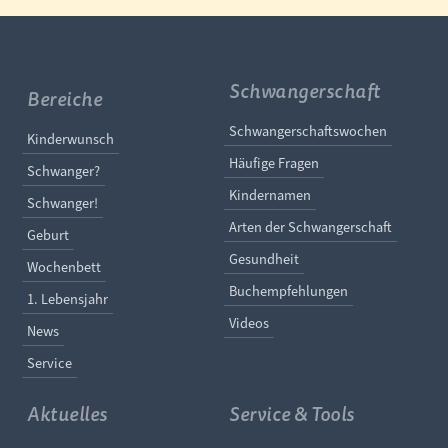
Schwangerschaft
Bereiche
Navigation überspringe
Schwangerschaftswochen
Navigation überspringen
Kinderwunsch
Häufige Fragen
Schwanger?
Kindernamen
Schwanger!
Arten der Schwangerschaft
Geburt
Gesundheit
Wochenbett
Buchempfehlungen
1. Lebensjahr
Videos
News
Service
Aktuelles
Service & Tools