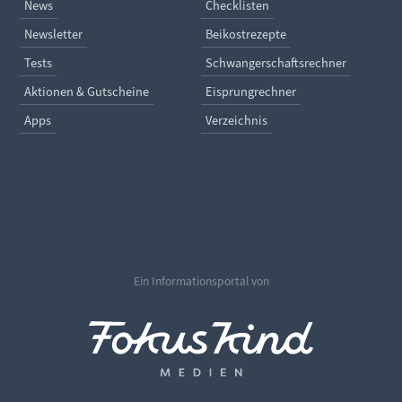
Navigation überspringen
Navigation überspringe
News
Checklisten
Newsletter
Beikostrezepte
Tests
Schwangerschaftsrechner
Aktionen & Gutscheine
Eisprungrechner
Apps
Verzeichnis
Ein Informationsportal von