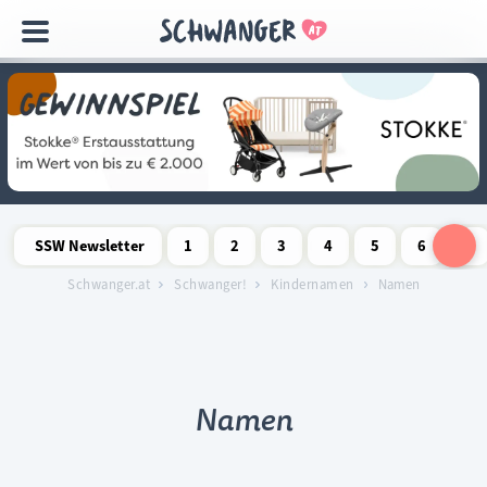
Navigation
überspringen
SSW Newsletter
1
2
3
4
5
6
7
Schwangerschaftswoche
Schwangerschaftswoche
Schwangerschaftswoche
Schwangerschaftswoche
Schwangerschaftswoche
Schwangerschaftswo
Schwangersch
Schwang
S
Schwanger.at
Schwanger!
Kindernamen
Namen
Namen