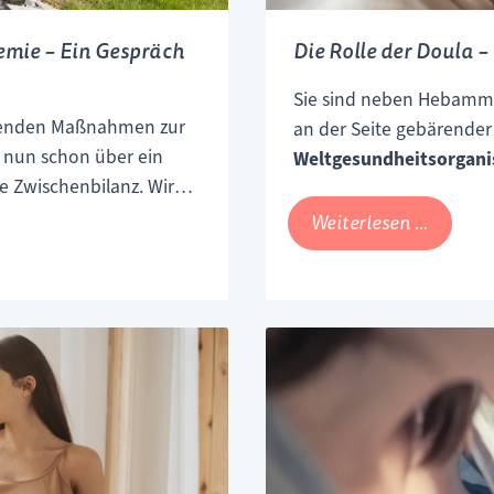
emie – Ein Gespräch
Die Rolle der Doula 
Sie sind neben Hebamm
ehenden Maßnahmen zur
an der Seite gebärender
nun schon über ein
Weltgesundheitsorgan
ge Zwischenbilanz. Wir
Effekt, den die Anwesen
rreichischen
hat, das Hauptaugenmerk
Die
Weiterlesen …
tlbauer über die
Begleitung der Gebärend
Rolle
ere, Familien und
wunderbare Möglichkeit, 
der
und haben uns mit
Barb
Doula
Gespräch getroffen. Sie h
–
abwechslungsreiche Arb
Ein
die Abgrenzung zwische
Gesprä
Gebärende (und ihre Pa
mit
Geburtsbegleitung profit
Barbar
Lusher