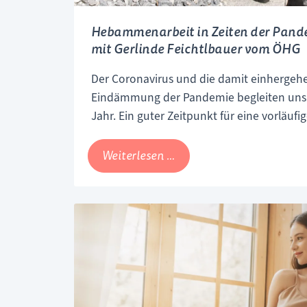
Hebammenarbeit in Zeiten der Pand
mit Gerlinde Feichtlbauer vom ÖHG
Der Coronavirus und die damit einherg
Eindämmung der Pandemie begleiten uns 
Jahr. Ein guter Zeitpunkt für eine vorläufi
haben mit der neuen Präsidentin des Öste
Hebammengremiums (ÖHG) Gerlinde Feich
Hebammenarbeit
Weiterlesen …
aktuellen Herausforderungen für Schwang
in
Hebammen gesprochen.
Zeiten
der
Pandemie
–
Ein
Gespräch
mit