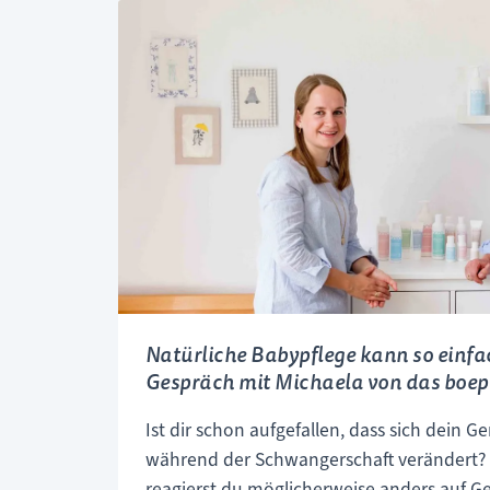
und einer Mama, die im Geburtshaus entb
–
Erfahrungen, Wünsche und ganz persönlic
Gespräche
gesprochen.
über
die
Entbindung
im
Geburtshaus
Natürliche Babypflege kann so einfac
Gespräch mit Michaela von das boep
Ist dir schon aufgefallen, dass sich dein
während der Schwangerschaft verändert? Au
reagierst du möglicherweise anders auf Ge