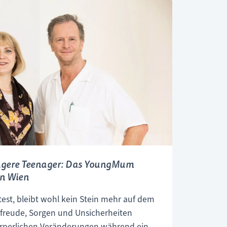
so ein mögliches "Depot" auf das die
chnur:
h kritischen Situationen des Kindes
 haben mit
Dr. med. Michael
dvisor von Vita 34
, über den aktuellen
utzen einer Stammzelleneinlagerung und
ellenentnahme gesprochen.
ellenforschung
l
müller
ngere Teenager: Das YoungMum
n Wien
est, bleibt wohl kein Stein mehr auf dem
freude, Sorgen und Unsicherheiten
örperlichen Veränderungen während einer