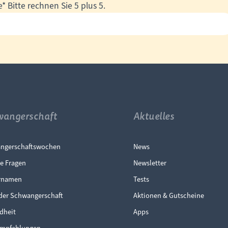
e
*
Bitte rechnen Sie 5 plus 5.
wangerschaft
Aktuelles
gation überspringen
Navigation überspr
ngerschaftswochen
News
e Fragen
Newsletter
rnamen
Tests
der Schwangerschaft
Aktionen & Gutscheine
dheit
Apps
mpfehlungen