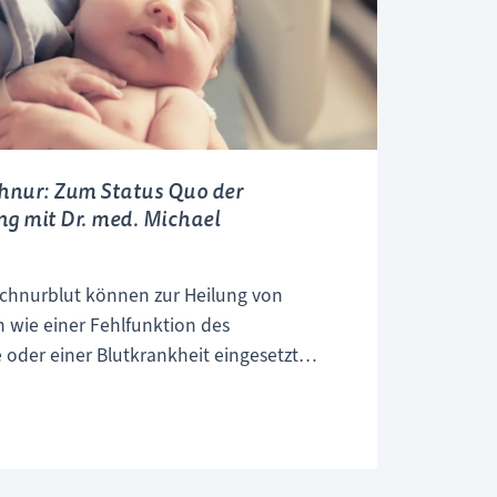
chnur: Zum Status Quo der
g mit Dr. med. Michael
chnurblut können zur Heilung von
 wie einer Fehlfunktion des
 oder einer Blutkrankheit eingesetzt
d erwägen viele Eltern die für Mutter und
hme direkt nach der Geburt. Dabei
 aus dem Blut der Nabelschnur extrahiert
en Transport und die dauerhafte Lagerung