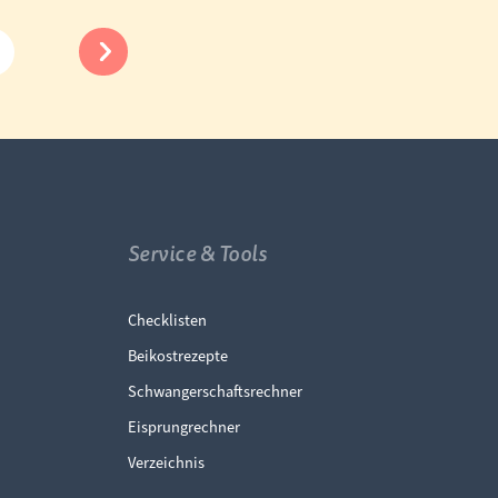
Service & Tools
ingen
Navigation überspringen
Checklisten
Beikostrezepte
Schwangerschaftsrechner
Eisprungrechner
Verzeichnis