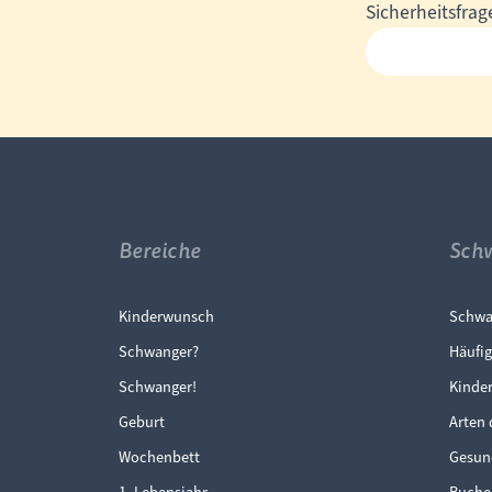
Pflichtfeld
Sicherheitsfrag
Adresse
Bereiche
Sch
Navigation überspringen
Navi
Kinderwunsch
Schwa
Schwanger?
Häufig
Schwanger!
Kinde
Geburt
Arten 
Wochenbett
Gesun
1. Lebensjahr
Buche