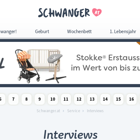
Navigation überspringe
wanger!
Geburt
Wochenbett
1. Lebensjahr
Navigation
überspringen
6
7
8
9
10
11
12
13
14
15
16
woche
chaftswoche
angerschaftswoche
Schwangerschaftswoche
Schwangerschaftswoche
Schwangerschaftswoche
Schwangerschaftswoche
Schwangerschaftswoche
Schwangerschaftswoche
Schwangerschaftswoche
Schwangerschaftswoc
Schwangerschaf
Schwange
Sc
Schwanger.at
Service
Interviews
Interviews