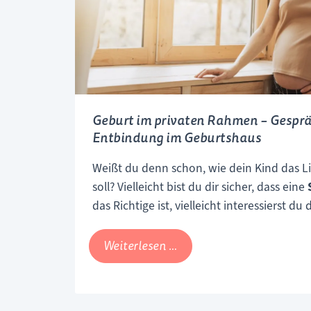
Gerlinde
Feichtlbauer
vom
ÖHG
Geburt im privaten Rahmen – Gesprä
Entbindung im Geburtshaus
Weißt du denn schon, wie dein Kind das Li
soll? Vielleicht bist du dir sicher, dass eine
das Richtige ist, vielleicht interessierst du
Entbindung in den eigenen vier Wänden. 
suchst du nach einem Mittelweg, da sich 
Geburt
Weiterlesen …
zu 100% stimmig anfühlt. Eine wunderbare 
im
Geburt in einem
Geburtshaus
oder einer
privaten
haben mit einer Hebamme, die Geburtshau
Rahmen