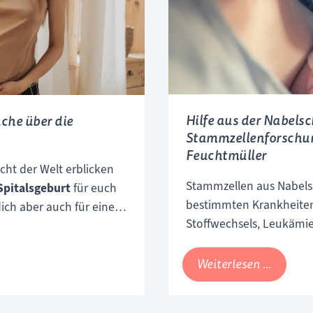
Hilfe aus der Nabels
che über die
Stammzellenforschun
Feuchtmüller
cht der Welt erblicken
Stammzellen aus Nabels
Spitalsgeburt
für euch
bestimmten Krankheiten
 dich aber auch für eine
Stoffwechsels, Leukämie
Und möglicherweise
werden. Aus diesem Grun
weder das eine noch das
Kind schmerzlose Entna
Hilfe
Alternative ist die
Weiterlesen …
werden die Stammzellen
aus
Hebammenpraxis
. Wir
und entsprechend für d
der
sgeburten begleitet,