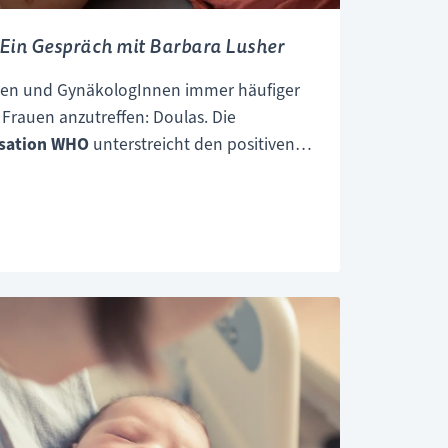
– Ein Gespräch mit Barbara Lusher
en und GynäkologInnen immer häufiger
 Frauen anzutreffen: Doulas. Die
isation WHO
unterstreicht den positiven
heit einer Doula auf den Geburtsverlauf
 liegt stets auf der emotionalen
en. Wir wollten mehr erfahren über diese
Frauen in ihrer Gebärkraft zu stärken,
ara Lusher, Doula aus Wien
, zum
at uns nicht nur einen Einblick in ihre
eit gewährt, sondern auch erklärt, warum
n Doula und Hebamme wichtig ist und wie
ch
rtner) von einer achtsamen
ieren.
a