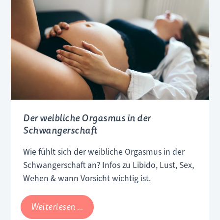
Der weibliche Orgasmus in der
Schwangerschaft
Wie fühlt sich der weibliche Orgasmus in der
Schwangerschaft an? Infos zu Libido, Lust, Sex,
Wehen & wann Vorsicht wichtig ist.
Der
Weiterlesen …
weibliche