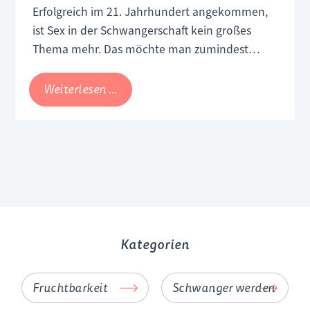
Erfolgreich im 21. Jahrhundert angekommen,
ist Sex in der Schwangerschaft kein großes
Thema mehr. Das möchte man zumindest
meinen. Denn rund um die schönste Sache der
Welt entstehen zahlreiche Unsicherheiten,
Sex
Weiterlesen …
besonders dann, wenn die werdenden Eltern
in
beim Geschlechtsverkehr naturgemäß nicht
der
mehr alleine sind.
Schwangerschaft
Kategorien
Fruchtbarkeit
Schwanger werden