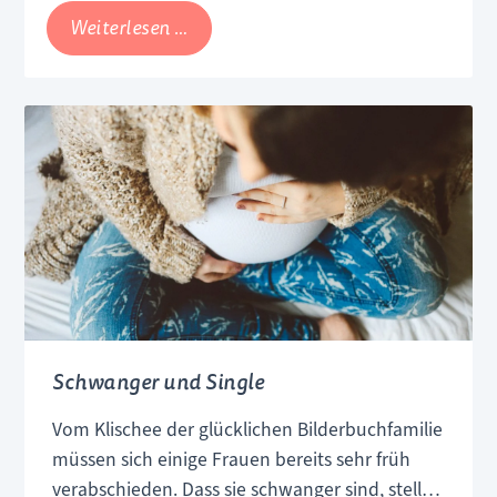
die Bindung zwischen Mann und Frau stärken.
Störungen
Weiterlesen …
Probleme sowie sexuelle
der
Funktionsstörungen können sich negativ auf
Sexualität
die Paarbeziehung auswirken
.
Schwanger und Single
Vom Klischee der glücklichen Bilderbuchfamilie
müssen sich einige Frauen bereits sehr früh
verabschieden. Dass sie schwanger sind, stellen