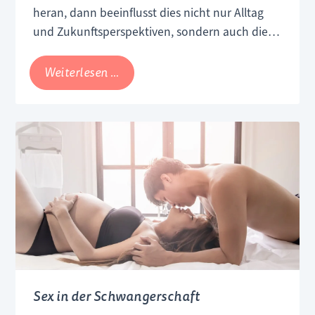
heran, dann beeinflusst dies nicht nur Alltag
und Zukunftsperspektiven, sondern auch die
Beziehung zwischen Mann und Frau.
Die
Weiterlesen …
Partnerschaft
in
der
Schwangerschaft
Sex in der Schwangerschaft