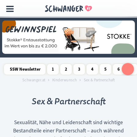
Navigation
überspringen
SSW Newsletter
1
2
3
4
5
6
7
Schwangerschaftswoche
Schwangerschaftswoche
Schwangerschaftswoche
Schwangerschaftswoche
Schwangerschaftswoche
Schwangerschaftswo
Schwangersch
Schwang
S
Schwanger.at
Kinderwunsch
Sex & Partnerschaft
Sex & Partnerschaft
Sexualität, Nähe und Leidenschaft sind wichtige
Bestandteile einer Partnerschaft – auch während