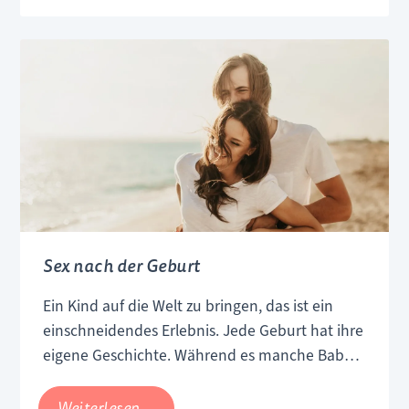
Orgasmus
in
der
Schwangerschaft
Sex nach der Geburt
Ein Kind auf die Welt zu bringen, das ist ein
einschneidendes Erlebnis. Jede Geburt hat ihre
eigene Geschichte. Während es manche Babys
gar nicht erwarten können, ist es für andere
ein stundenlanger Prozess auf dem Weg durch
Sex
Weiterlesen …