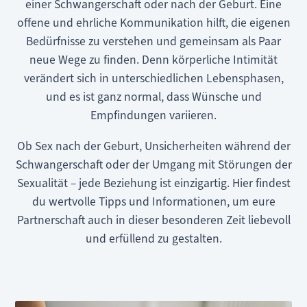
einer Schwangerschaft oder nach der Geburt. Eine
offene und ehrliche Kommunikation hilft, die eigenen
Bedürfnisse zu verstehen und gemeinsam als Paar
neue Wege zu finden. Denn körperliche Intimität
verändert sich in unterschiedlichen Lebensphasen,
und es ist ganz normal, dass Wünsche und
Empfindungen variieren.
Ob Sex nach der Geburt, Unsicherheiten während der
Schwangerschaft oder der Umgang mit Störungen der
Sexualität – jede Beziehung ist einzigartig. Hier findest
du wertvolle Tipps und Informationen, um eure
Partnerschaft auch in dieser besonderen Zeit liebevoll
und erfüllend zu gestalten.