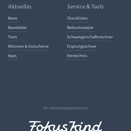
Aktuelles
Service & Tools
Navigation überspringen
Navigation überspringe
News
Checklisten
Newsletter
Beikostrezepte
Tests
Schwangerschaftsrechner
Aktionen & Gutscheine
Eisprungrechner
Apps
Verzeichnis
Ein Informationsportal von