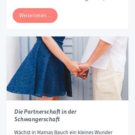
sie nämlich erst nach der Trennung vom
Partner oder nach einem One-Night-Stand fest.
Weiterlesen …
Manchmal sucht der Partner auch einfach nur
überfordert das Weite, wenn sich
überraschend gemeinsamer Nachwuchs
ankündigt. Alleinstehende Frauen, die sich
bewusst für eine Schwangerschaft
entscheiden, bilden die Minderheit. Wie auch
immer es zu der Situation kommen mag,
schwangere Single-Frauen sehen sich
jedenfalls einer besonderen Herausforderung
gegenüber.
Die Partnerschaft in der
Schwangerschaft
Wächst in Mamas Bauch ein kleines Wunder