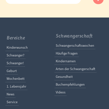
Schwangerschaft
Bereiche
Navigation überspringe
Schwangerschaftswochen
Navigation überspringen
Kinderwunsch
Häufige Fragen
Schwanger?
Kindernamen
Schwanger!
Arten der Schwangerschaft
Geburt
Gesundheit
Wochenbett
Buchempfehlungen
1. Lebensjahr
Videos
News
Service