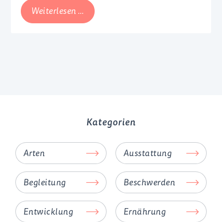
anderem der Fall, wenn minderjährige
Teenager-
Weiterlesen …
Mädchen ungewollt schwanger werden. Die
Schwangerschaft
Reaktionen auf einen positiven
Schwangerschaftstest
sind in diesem Alter
vielfältig, für den Großteil ist es jedoch ein
Schock.
Kategorien
Arten
Ausstattung
Begleitung
Beschwerden
Entwicklung
Ernährung