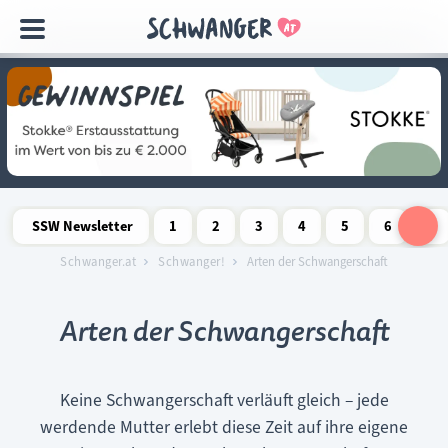
Navigation
überspringen
SSW Newsletter
1
2
3
4
5
6
7
Schwangerschaftswoche
Schwangerschaftswoche
Schwangerschaftswoche
Schwangerschaftswoche
Schwangerschaftswoche
Schwangerschaftswo
Schwangersch
Schwang
S
Schwanger.at
Schwanger!
Arten der Schwangerschaft
Arten der Schwangerschaft
Keine Schwangerschaft verläuft gleich – jede
werdende Mutter erlebt diese Zeit auf ihre eigene