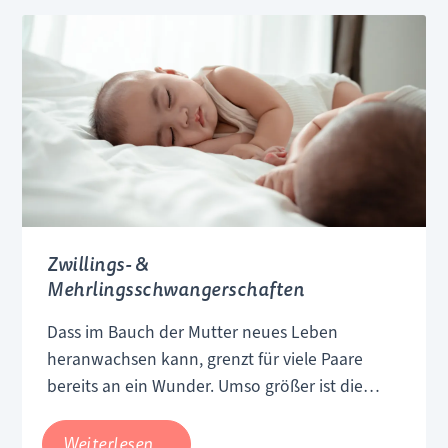
eine so genannte extrauterine
und
Schwangerschaft. Das bedeutet, dass sich die
Behandlung
Eizelle nicht wie vorgesehen in der
Gebärmutter, sondern außerhalb einnistet. In
95% aller Fälle beginnt die Frucht im Eileiter zu
wachsen, in selteneren Fällen nistet sie sich in
der Bauchhöhle oder den Eierstöcken ein.
Zwillings- &
Mehrlingsschwangerschaften
Dass im Bauch der Mutter neues Leben
heranwachsen kann, grenzt für viele Paare
bereits an ein Wunder. Umso größer ist die
Überraschung, wenn sich statt dem geplanten
Nachwuchs, gleich zwei oder drei Babys
Zwillings-
Weiterlesen …