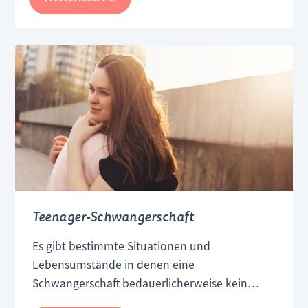
ankündigen. Mehrlingsschwangerschaften
&
bilden in Österreich statistisch gesehen jedoch
Mehrlingsschwangerschaften
eine Ausnahme. Unter den 78.952 Babys, die
2012 das Licht der Welt erblickten, gab es laut
Statistik Austria 1.223 Mal Zwillinge, 19 Mal
Drillinge und 1 Mal Vierlinge.
Teenager-Schwangerschaft
Es gibt bestimmte Situationen und
Lebensumstände in denen eine
Schwangerschaft bedauerlicherweise kein
freudiges Ereignis darstellt. Das ist unter