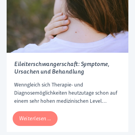
Islam
Eileiterschwangerschaft: Symptome,
Ursachen und Behandlung
Wenngleich sich Therapie- und
Diagnosemöglichkeiten heutzutage schon auf
einem sehr hohen medizinischen Level
befinden, zählen Eileiterschwangerschaften
dennoch zu den häufigsten
Eileiterschwangerschaft:
Weiterlesen …
Schwangerschaftskomplikationen. Bei einer
Symptome,
Eileiterschwangerschaft handelt es sich um
Ursachen