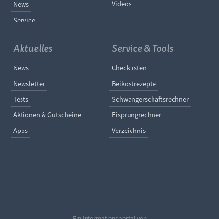
Videos
News
Service
Aktuelles
Service & Tools
Navigation überspringen
Navigation überspringe
News
Checklisten
Newsletter
Beikostrezepte
Tests
Schwangerschaftsrechner
Aktionen & Gutscheine
Eisprungrechner
Apps
Verzeichnis
Ein Informationsportal von