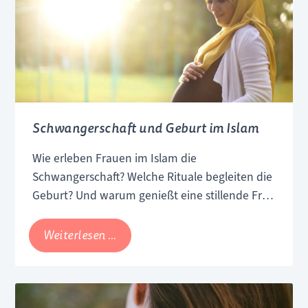
Schwangerschaft und Geburt im Islam
Wie erleben Frauen im Islam die
Schwangerschaft? Welche Rituale begleiten die
Geburt? Und warum genießt eine stillende Frau
im Islam ein hohes Ansehen? Wir haben
Antworten auf diese Fragen und weitere
Schwangerschaft
Weiterlesen …
interessante Einblicke in diesem Artikel
und
zusammengestellt.
Geburt
im