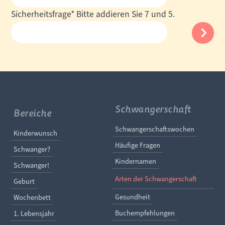
Mail-
Pflichtfeld
Sicherheitsfrage
*
Bitte addieren Sie 7 und 5.
Adresse
Schwangerschaft
Bereiche
Navigation überspringe
Schwangerschaftswochen
Navigation überspringen
Kinderwunsch
Häufige Fragen
Schwanger?
Kindernamen
Schwanger!
Arten der Schwangerschaft
Geburt
Gesundheit
Wochenbett
Buchempfehlungen
1. Lebensjahr