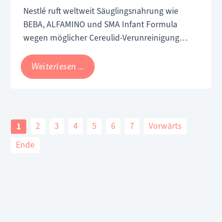
Nestlé ruft weltweit Säuglingsnahrung wie
BEBA, ALFAMINO und SMA Infant Formula
wegen möglicher Cereulid-Verunreinigung
zurück. Verzögerte Warnung sorgt für Kritik.
Nestlé
Weiterlesen …
ruft
Babynahrung
zurück:
Verzögerte
2
3
4
5
6
7
Vorwärts
1
Warnung
Ende
sorgt
für
Kritik