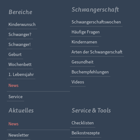
Schwangerschaft
Bereiche
Navigation überspringe
Schwangerschaftswochen
Navigation überspringen
Kinderwunsch
Häufige Fragen
Schwanger?
Kindernamen
Schwanger!
Arten der Schwangerschaft
Geburt
Gesundheit
Wochenbett
Buchempfehlungen
1. Lebensjahr
Videos
News
Service
Aktuelles
Service & Tools
Navigation überspringen
Navigation überspringe
Checklisten
News
Beikostrezepte
Newsletter