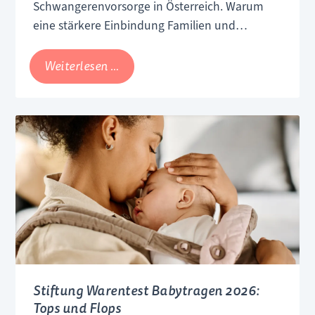
Schwangerenvorsorge in Österreich. Warum
eine stärkere Einbindung Familien und
Gesundheitssystem helfen könnte.
Österreichs
Weiterlesen …
Hebammen
fordern
mehr
Wahlfreiheit
in
der
Schwangerenvorsorge
Stiftung Warentest Babytragen 2026:
Tops und Flops