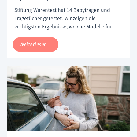
Stiftung Warentest hat 14 Babytragen und
Tragetücher getestet. Wir zeigen die
wichtigsten Ergebnisse, welche Modelle für
Neugeborene kritisch sind und worauf Eltern
beim Kauf achten sollten.
Stiftung
Weiterlesen …
Warentest
Babytragen
2026:
Tops
und
Flops