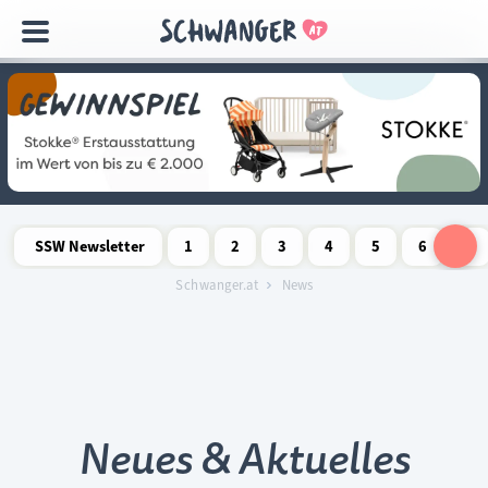
Navigation
überspringen
SSW Newsletter
1
2
3
4
5
6
7
Schwangerschaftswoche
Schwangerschaftswoche
Schwangerschaftswoche
Schwangerschaftswoche
Schwangerschaftswoche
Schwangerschaftswo
Schwangersch
Schwang
S
Schwanger.at
News
Neues & Aktuelles