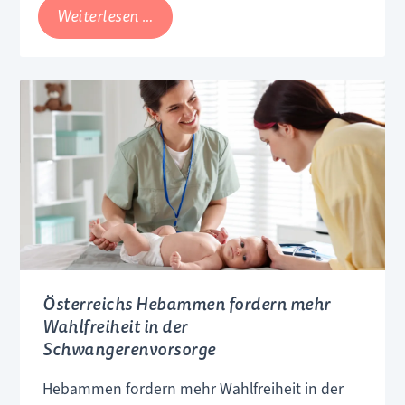
Kinderwagen-
Weiterlesen …
Test
2026:
Stiftung
Warentest
warnt
vor
Schadstoffen
Österreichs Hebammen fordern mehr
Wahlfreiheit in der
Schwangerenvorsorge
Hebammen fordern mehr Wahlfreiheit in der