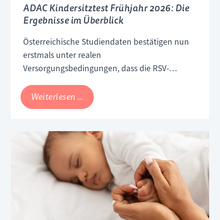
ADAC Kindersitztest Frühjahr 2026: Die
Ergebnisse im Überblick
Österreichische Studiendaten
bestätigen nun
erstmals unter realen
Versorgungsbedingungen, dass die RSV-
Impfung in der Schwangerschaft Säuglinge
wirksam vor schweren Verläufen schützt.
ADAC
Weiterlesen …
Kindersitztest
Frühjahr
2026:
Die
Ergebnisse
im
Überblick