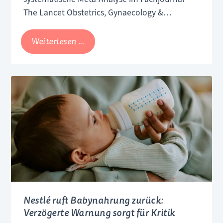
The Lancet Obstetrics, Gynaecology &
Women's Health. Darin wurden 43 Studien
ausgewertet, wobei der Schwerpunkt auf
Studie:
Weiterlesen …
sogenannten Geschwister-Vergleichen lag.
Kein
Autismus
durch
Paracetamol
in
der
Schwangerschaft
Nestlé ruft Babynahrung zurück:
Verzögerte Warnung sorgt für Kritik