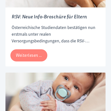
RSV: Neue Info-Broschüre für Eltern
Österreichische Studiendaten
bestätigen nun
erstmals unter realen
Versorgungsbedingungen, dass die RSV-
Impfung in der Schwangerschaft Säuglinge
wirksam vor schweren Verläufen schützt.
RSV:
Weiterlesen …
Neue
Info-
Broschüre
für
Eltern