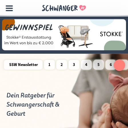
Navigation
überspringen
SSW Newsletter
1
2
3
4
5
6
7
Schwangerschaftswoche
Schwangerschaftswoche
Schwangerschaftswoche
Schwangerschaftswoche
Schwangerschaftswoche
Schwangerschaftswo
Schwangersch
Schwang
S
Dein Ratgeber für
Schwangerschaft &
Geburt