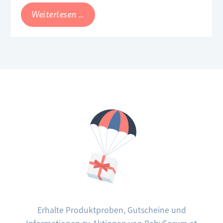
Midea
Weiterlesen …
S8+
und
X10
White
im
Test:
Smarte
Haushaltshelfer
für
Familien
Erhalte Produktproben, Gutscheine und