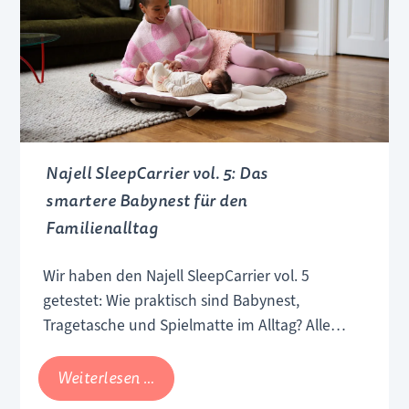
Najell SleepCarrier vol. 5: Das
smartere Babynest für den
Familienalltag
Wir haben den Najell SleepCarrier vol. 5
getestet: Wie praktisch sind Babynest,
Tragetasche und Spielmatte im Alltag? Alle
Infos zu Funktionen, Sicherheit und Rocker.
Najell
Weiterlesen …
SleepCarrier