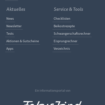
Aktuelles
Service & Tools
Navigation überspringen
Navigation überspringe
News
Checklisten
Newsletter
Beikostrezepte
Tests
Schwangerschaftsrechner
Aktionen & Gutscheine
Eisprungrechner
Apps
Verzeichnis
Ein Informationsportal von