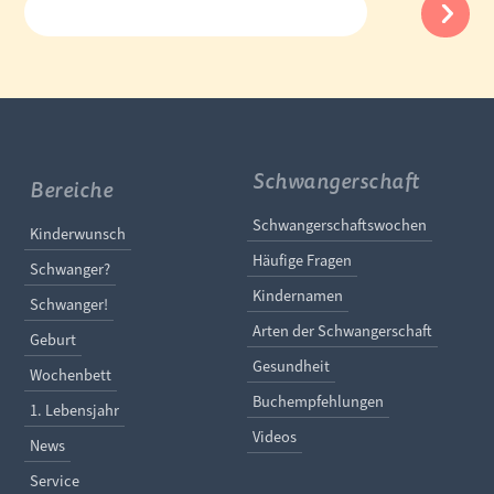
Schwangerschaft
Bereiche
Navigation überspringe
Schwangerschaftswochen
Navigation überspringen
Kinderwunsch
Häufige Fragen
Schwanger?
Kindernamen
Schwanger!
Arten der Schwangerschaft
Geburt
Gesundheit
Wochenbett
Buchempfehlungen
1. Lebensjahr
Videos
News
Service