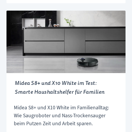
vol.
5:
Das
smartere
Babynest
für
den
Familienalltag
Midea S8+ und X10 White im Test:
Smarte Haushaltshelfer für Familien
Midea S8+ und X10 White im Familienalltag:
Wie Saugroboter und Nass-Trockensauger
beim Putzen Zeit und Arbeit sparen.