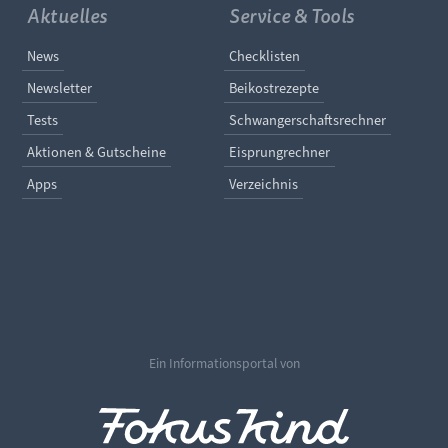
Aktuelles
Service & Tools
Navigation überspringen
Navigation überspringe
News
Checklisten
Newsletter
Beikostrezepte
Tests
Schwangerschaftsrechner
Aktionen & Gutscheine
Eisprungrechner
Apps
Verzeichnis
Ein Informationsportal von