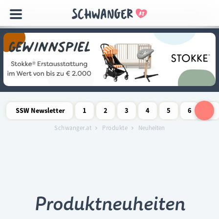
Navigation
überspringen
SSW Newsletter
1
2
3
4
5
6
7
Schwangerschaftswoche
Schwangerschaftswoche
Schwangerschaftswoche
Schwangerschaftswoche
Schwangerschaftswoche
Schwangerschaftswo
Schwangersch
Schwang
S
Schwanger.at
Produkte
Neuheiten
Produktneuheiten