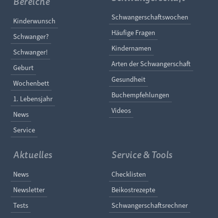
Bereiche
Navigation überspringe
Schwangerschaftswochen
Navigation überspringen
Kinderwunsch
Häufige Fragen
Schwanger?
Kindernamen
Schwanger!
Arten der Schwangerschaft
Geburt
Gesundheit
Wochenbett
Buchempfehlungen
1. Lebensjahr
Videos
News
Service
Aktuelles
Service & Tools
Navigation überspringen
Navigation überspringe
News
Checklisten
Newsletter
Beikostrezepte
Tests
Schwangerschaftsrechner