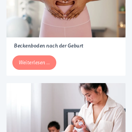
Beckenboden nach der Geburt
Beckenboden
Weiterlesen …
nach
der
Geburt