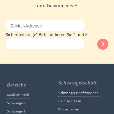
und Gewinnspiele!
E-
Mail-
Pflichtfeld
Sicherheitsfrage
*
Bitte addieren Sie 2 und 8.
Adresse
Schwangerschaft
Bereiche
Navigation überspringe
Schwangerschaftswochen
Navigation überspringen
Kinderwunsch
Häufige Fragen
Schwanger?
Kindernamen
Schwanger!