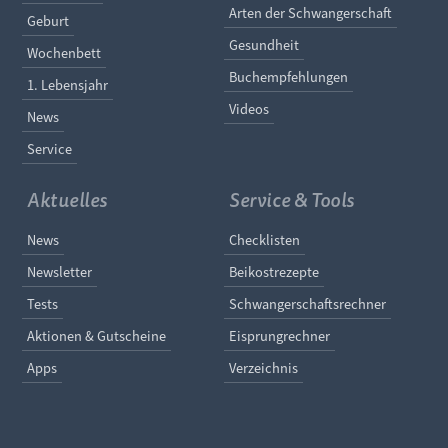
Arten der Schwangerschaft
Geburt
Gesundheit
Wochenbett
Buchempfehlungen
1. Lebensjahr
Videos
News
Service
Aktuelles
Service & Tools
Navigation überspringen
Navigation überspringe
News
Checklisten
Newsletter
Beikostrezepte
Tests
Schwangerschaftsrechner
Aktionen & Gutscheine
Eisprungrechner
Apps
Verzeichnis