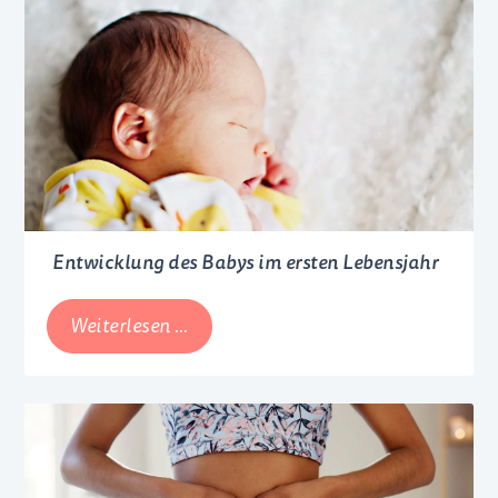
Babys
Entwicklung des Babys im ersten Lebensjahr
Entwicklung
Weiterlesen …
des
Babys
im
ersten
Lebensjahr