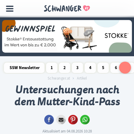
Navigation
überspringen
SSW Newsletter
1
2
3
4
5
6
7
Schwangerschaftswoche
Schwangerschaftswoche
Schwangerschaftswoche
Schwangerschaftswoche
Schwangerschaftswoche
Schwangerschaftswo
Schwangersch
Schwang
S
Schwanger.at
Artikel
Untersuchungen nach
dem Mutter-Kind-Pass
Facebook
E-mail
Pinterest
WhatsApp
Aktualisiert am 04.08.2026 10:28