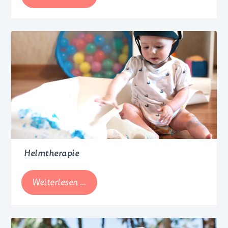
mit
Brusthütchen
Helmtherapie
Helmtherapie
Weiterlesen …