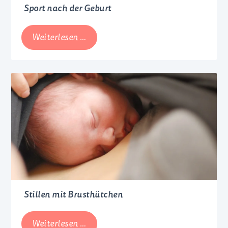
Sport nach der Geburt
Sport
Weiterlesen …
nach
der
Geburt
Stillen mit Brusthütchen
Stillen
Weiterlesen …