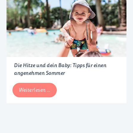
Die Hitze und dein Baby: Tipps für einen
angenehmen Sommer
Die
Weiterlesen …
Hitze
und
dein
Baby:
Tipps