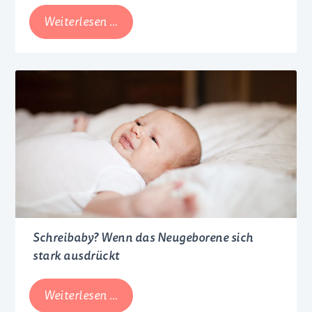
Schlaf
Weiterlesen …
Kindlein
schlaf
–
Schlafhygiene
für
Babys
und
Kleinkinder
Schreibaby? Wenn das Neugeborene sich
stark ausdrückt
Schreibaby?
Weiterlesen …