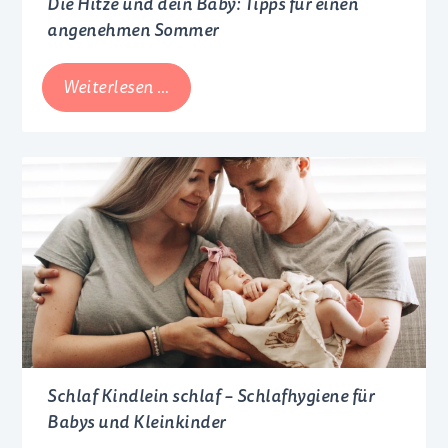
Die Hitze und dein Baby: Tipps für einen
angenehmen Sommer
Die
Weiterlesen …
Hitze
und
dein
Baby:
Tipps
für
einen
angenehmen
Sommer
Schlaf Kindlein schlaf – Schlafhygiene für
Babys und Kleinkinder