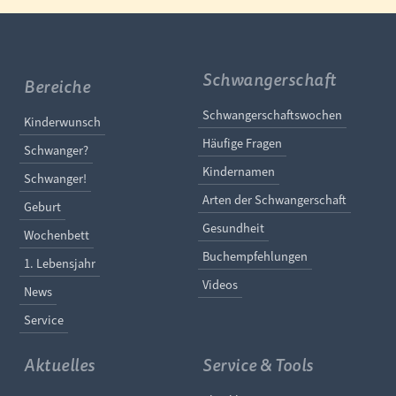
Schwangerschaft
Bereiche
Navigation überspringe
Schwangerschaftswochen
Navigation überspringen
Kinderwunsch
Häufige Fragen
Schwanger?
Kindernamen
Schwanger!
Arten der Schwangerschaft
Geburt
Gesundheit
Wochenbett
Buchempfehlungen
1. Lebensjahr
Videos
News
Service
Aktuelles
Service & Tools