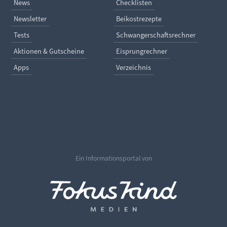
Navigation überspringen
Navigation überspringe
News
Checklisten
Newsletter
Beikostrezepte
Tests
Schwangerschaftsrechner
Aktionen & Gutscheine
Eisprungrechner
Apps
Verzeichnis
Ein Informationsportal von