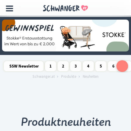
Navigation
überspringen
SSW Newsletter
1
2
3
4
5
6
7
Schwangerschaftswoche
Schwangerschaftswoche
Schwangerschaftswoche
Schwangerschaftswoche
Schwangerschaftswoche
Schwangerschaftswo
Schwangersch
Schwang
S
Schwanger.at
Produkte
Neuheiten
Produktneuheiten