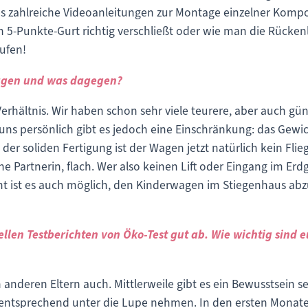
t es zahlreiche Videoanleitungen zur Montage einzelner Kom
 5-Punkte-Gurt richtig verschließt oder wie man die Rückenl
ufen!
agen und was dagegen?
Verhältnis. Wir haben schon sehr viele teurere, aber auch 
 uns persönlich gibt es jedoch eine Einschränkung: das Gew
r soliden Fertigung ist der Wagen jetzt natürlich kein Flie
ine Partnerin, flach. Wer also keinen Lift oder Eingang im Erd
cht ist es auch möglich, den Kinderwagen im Stiegenhaus abzu
llen Testberichten von Öko-Test gut ab. Wie wichtig sind e
en anderen Eltern auch. Mittlerweile gibt es ein Bewusstsei
e entsprechend unter die Lupe nehmen. In den ersten Monate