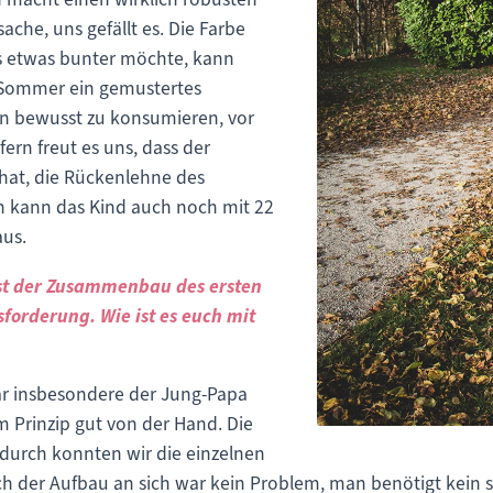
ache, uns gefällt es. Die Farbe
 es etwas bunter möchte, kann
 Sommer ein gemustertes
n bewusst zu konsumieren, vor
fern freut es uns, dass der
hat, die Rückenlehne des
n kann das Kind auch noch mit 22
aus.
ist der Zusammenbau des ersten
forderung. Wie ist es euch mit
war insbesondere der Jung-Papa
m Prinzip gut von der Hand. Die
adurch konnten wir die einzelnen
h der Aufbau an sich war kein Problem, man benötigt kein sp