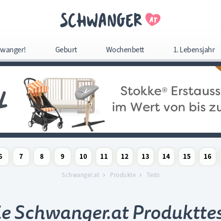
Navigation überspringe
wanger!
Geburt
Wochenbett
1. Lebensjahr
Navigation
überspringen
6
7
8
9
10
11
12
13
14
15
16
woche
chaftswoche
angerschaftswoche
Schwangerschaftswoche
Schwangerschaftswoche
Schwangerschaftswoche
Schwangerschaftswoche
Schwangerschaftswoche
Schwangerschaftswoche
Schwangerschaftswoche
Schwangerschaftswoc
Schwangerschaf
Schwange
Sc
Schwanger.at
Produkte
Tests
e Schwanger.at Produktte