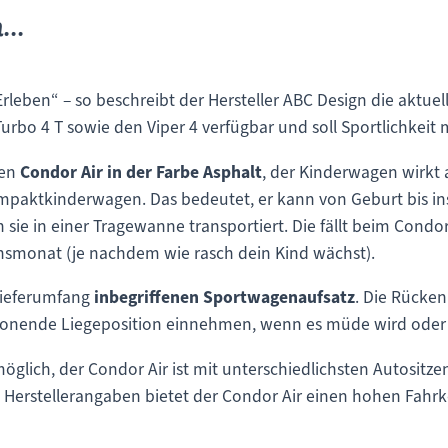
..
leben“ – so beschreibt der Hersteller ABC Design die aktuel
urbo 4 T sowie den Viper 4 verfügbar und soll Sportlichkeit 
den
Condor Air in der Farbe Asphalt
, der Kinderwagen wirkt 
ompaktkinderwagen. Das bedeutet, er kann von Geburt bis ins
sie in einer Tragewanne transportiert. Die fällt beim Condor
nsmonat (je nachdem wie rasch dein Kind wächst).
Lieferumfang
inbegriffenen Sportwagenaufsatz
. Die Rücken
chonende Liegeposition einnehmen, wenn es müde wird oder 
öglich, der Condor Air ist mit unterschiedlichsten Autositz
aut Herstellerangaben bietet der Condor Air einen hohen Fahr