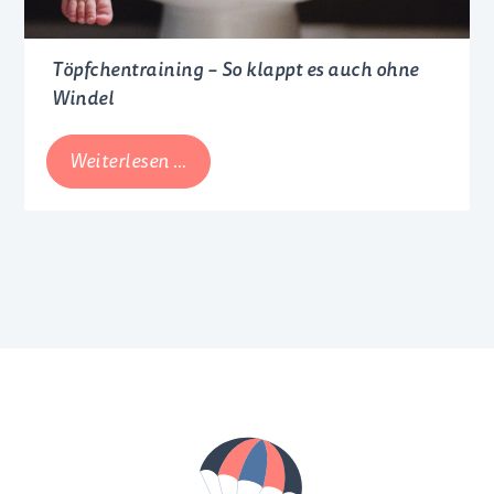
Töpfchentraining – So klappt es auch ohne
Windel
Töpfchentraining
Weiterlesen …
–
So
klappt
es
auch
ohne
Windel