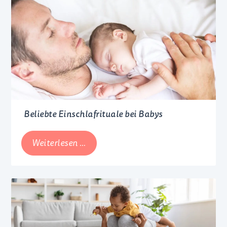
in
der
Schwangerschaft
Beliebte Einschlafrituale bei Babys
Beliebte
Weiterlesen …
Einschlafrituale
bei
Babys