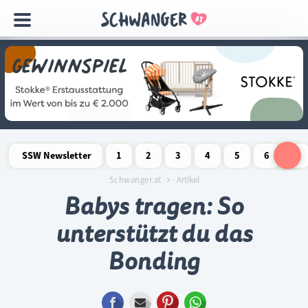
Navigation
überspringen
SSW Newsletter
1
2
3
4
5
6
7
Schwangerschaftswoche
Schwangerschaftswoche
Schwangerschaftswoche
Schwangerschaftswoche
Schwangerschaftswoche
Schwangerschaftswo
Schwangersch
Schwang
S
Schwanger.at
Artikel
Babys tragen: So
unterstützt du das
Bonding
Facebook
E-mail
Pinterest
WhatsApp