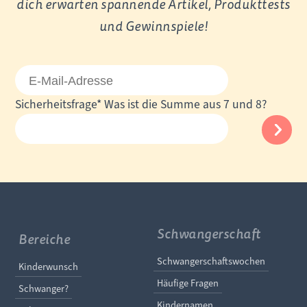
dich erwarten spannende Artikel, Produkttests
und Gewinnspiele!
E-
Mail-
Pflichtfeld
Sicherheitsfrage
*
Was ist die Summe aus 7 und 8?
Adresse
Schwangerschaft
Bereiche
Navigation überspringe
Schwangerschaftswochen
Navigation überspringen
Kinderwunsch
Häufige Fragen
Schwanger?
Kindernamen