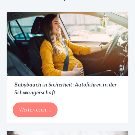
Babybauch in Sicherheit: Autofahren in der
Schwangerschaft
Babybauch
Weiterlesen …
in
Sicherheit:
Autofahren