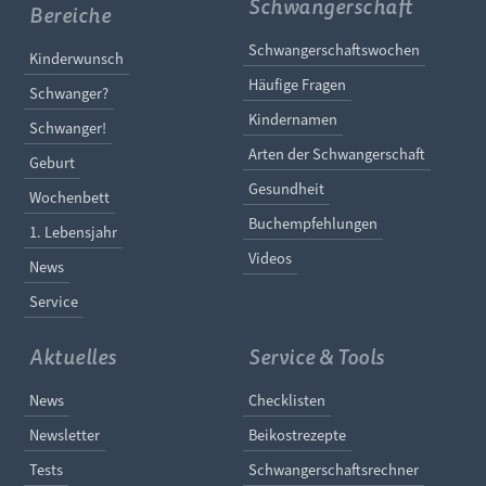
Schwangerschaft
Bereiche
Navigation überspringe
Schwangerschaftswochen
Navigation überspringen
Kinderwunsch
Häufige Fragen
Schwanger?
Kindernamen
Schwanger!
Arten der Schwangerschaft
Geburt
Gesundheit
Wochenbett
Buchempfehlungen
1. Lebensjahr
Videos
News
Service
Aktuelles
Service & Tools
Navigation überspringen
Navigation überspringe
News
Checklisten
Newsletter
Beikostrezepte
Tests
Schwangerschaftsrechner