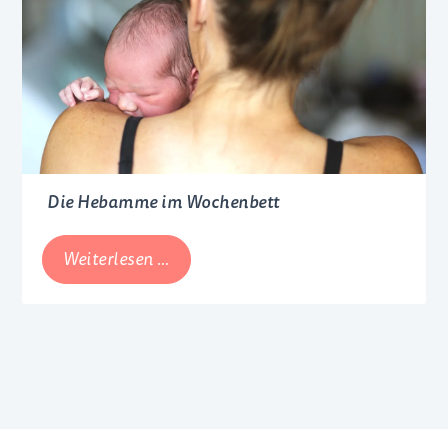
Schnittwunden,
Sonnenbrand
und
Co.
Die Hebamme im Wochenbett
Die
Weiterlesen …
Hebamme
im
Wochenbett