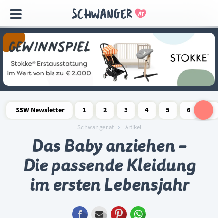
Navigation
überspringen
SSW Newsletter
1
2
3
4
5
6
7
Schwangerschaftswoche
Schwangerschaftswoche
Schwangerschaftswoche
Schwangerschaftswoche
Schwangerschaftswoche
Schwangerschaftswo
Schwangersch
Schwang
S
Schwanger.at
Artikel
Das Baby anziehen –
Die passende Kleidung
im ersten Lebensjahr
Facebook
E-mail
Pinterest
WhatsApp