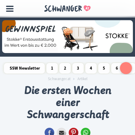
Navigation
überspringen
SSW Newsletter
1
2
3
4
5
6
7
Schwangerschaftswoche
Schwangerschaftswoche
Schwangerschaftswoche
Schwangerschaftswoche
Schwangerschaftswoche
Schwangerschaftswo
Schwangersch
Schwang
S
Schwanger.at
Artikel
Die ersten Wochen
einer
Schwangerschaft
Facebook
E-mail
Pinterest
WhatsApp