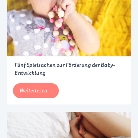
Was
brauche
ich?
Fünf Spielsachen zur Förderung der Baby-
Entwicklung
Fünf
Weiterlesen …
Spielsachen
zur
Förderung
der
Baby-