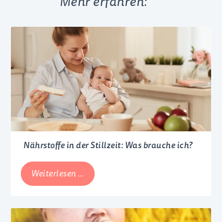
Mehr erfahren:
Nährstoffe in der Stillzeit: Was brauche ich?
Nährstoffe
Weiterlesen …
in
der
Stillzeit: