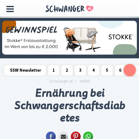
Navigation
überspringen
SSW Newsletter
1
2
3
4
5
6
7
Schwangerschaftswoche
Schwangerschaftswoche
Schwangerschaftswoche
Schwangerschaftswoche
Schwangerschaftswoche
Schwangerschaftswo
Schwangersch
Schwang
S
Schwanger.at
Artikel
Ernährung bei
Schwangerschaftsdiab
etes
Facebook
E-mail
Pinterest
WhatsApp