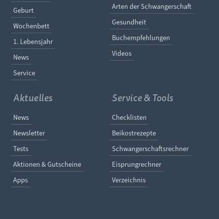
Arten der Schwangerschaft
Geburt
Gesundheit
Wochenbett
Buchempfehlungen
1. Lebensjahr
Videos
News
Service
Aktuelles
Service & Tools
Navigation überspringen
Navigation überspringe
News
Checklisten
Newsletter
Beikostrezepte
Tests
Schwangerschaftsrechner
Aktionen & Gutscheine
Eisprungrechner
Apps
Verzeichnis