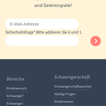
und Gewinnspiele!
E-
Mail-
Pflichtfeld
Sicherheitsfrage
*
Bitte addieren Sie 6 und 1.
Adresse
Schwangerschaft
Bereiche
Navigation überspringe
Schwangerschaftswochen
Navigation überspringen
Kinderwunsch
Häufige Fragen
Schwanger?
Kindernamen
Schwanger!