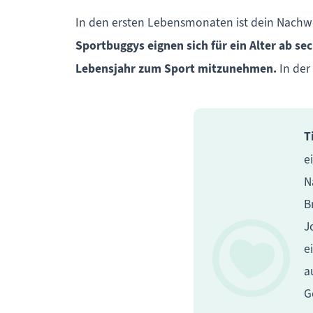
In den ersten Lebensmonaten ist dein Nachw
Sportbuggys eignen sich für ein Alter ab s
Lebensjahr zum Sport mitzunehmen.
In der 
T
e
N
B
J
e
a
G