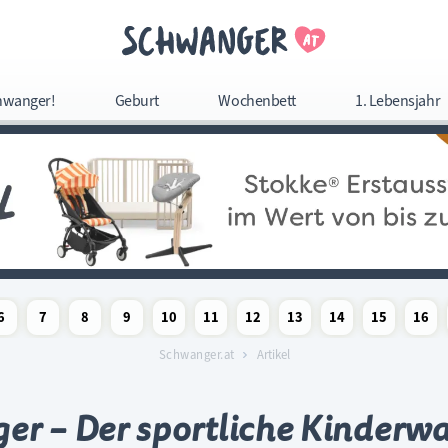
Navigation überspringe
hwanger!
Geburt
Wochenbett
1. Lebensjahr
Navigation
überspringen
6
7
8
9
10
11
12
13
14
15
16
woche
chaftswoche
angerschaftswoche
Schwangerschaftswoche
Schwangerschaftswoche
Schwangerschaftswoche
Schwangerschaftswoche
Schwangerschaftswoche
Schwangerschaftswoche
Schwangerschaftswoche
Schwangerschaftswoc
Schwangerschaf
Schwange
Sc
Schwanger.at
Artikel
ger – Der sportliche Kinderw