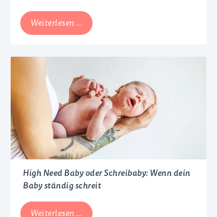
Kindersicherheit
Weiterlesen …
im
Auto:
Ein
Ratgeber
für
Babyschale,
Reboarder
und
Kindersitz
High Need Baby oder Schreibaby: Wenn dein
Baby ständig schreit
High
Weiterlesen …