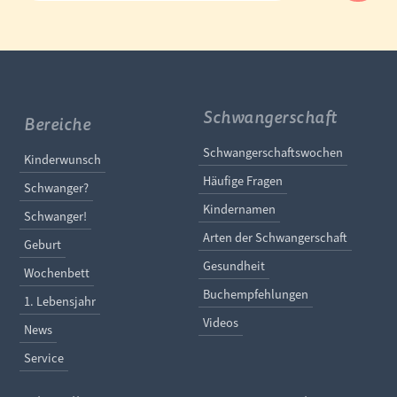
Schwangerschaft
Bereiche
Navigation überspringe
Schwangerschaftswochen
Navigation überspringen
Kinderwunsch
Häufige Fragen
Schwanger?
Kindernamen
Schwanger!
Arten der Schwangerschaft
Geburt
Gesundheit
Wochenbett
Buchempfehlungen
1. Lebensjahr
Videos
News
Service