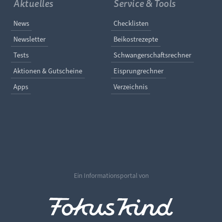
Aktuelles
Service & Tools
Navigation überspringen
Navigation überspringe
News
Checklisten
Newsletter
Beikostrezepte
Tests
Schwangerschaftsrechner
Aktionen & Gutscheine
Eisprungrechner
Apps
Verzeichnis
Ein Informationsportal von