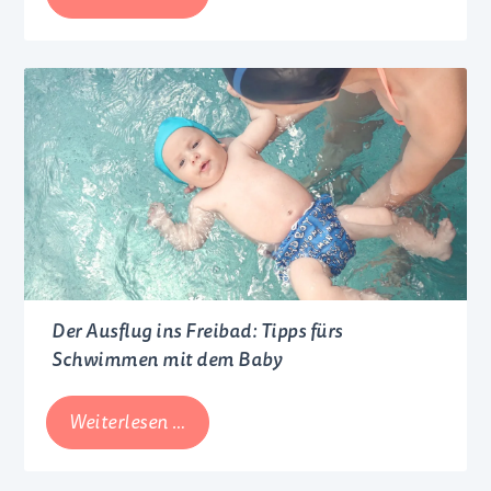
Need
Baby
oder
Schreibaby:
Wenn
dein
Baby
ständig
schreit
Der Ausflug ins Freibad: Tipps fürs
Schwimmen mit dem Baby
Der
Weiterlesen …
Ausflug
ins