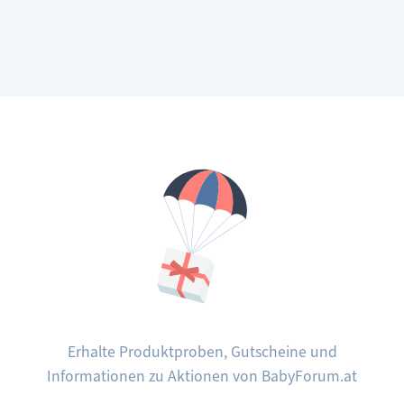
Freibad:
Tipps
fürs
Schwimmen
mit
dem
Baby
Erhalte Produktproben, Gutscheine und
Informationen zu Aktionen von BabyForum.at