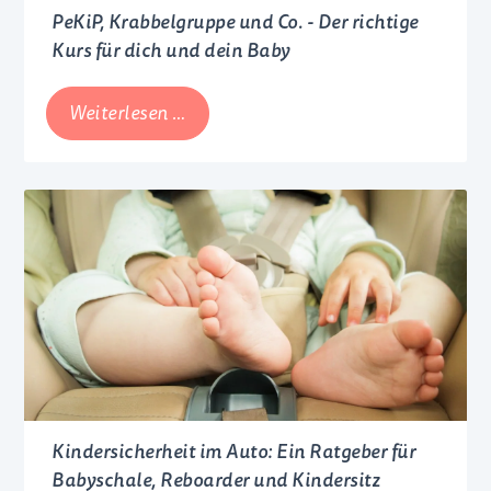
PeKiP, Krabbelgruppe und Co. - Der richtige
Kurs für dich und dein Baby
PeKiP,
Weiterlesen …
Krabbelgruppe
und
Co.
-
Der
richtige
Kurs
für
dich
und
dein
Kindersicherheit im Auto: Ein Ratgeber für
Baby
Babyschale, Reboarder und Kindersitz