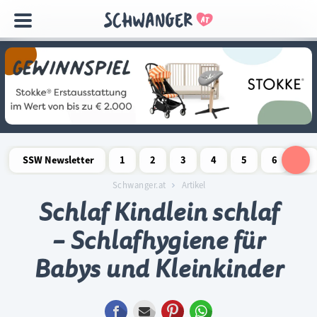
Navigation
überspringen
SSW Newsletter
1
2
3
4
5
6
7
Schwangerschaftswoche
Schwangerschaftswoche
Schwangerschaftswoche
Schwangerschaftswoche
Schwangerschaftswoche
Schwangerschaftswo
Schwangersch
Schwang
S
Schwanger.at
Artikel
Schlaf Kindlein schlaf
– Schlafhygiene für
Babys und Kleinkinder
Facebook
E-mail
Pinterest
WhatsApp