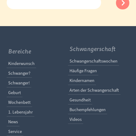
Schwangerschaft
Bereiche
Navigation überspringe
Schwangerschaftswochen
Navigation überspringen
Kinderwunsch
Häufige Fragen
Schwanger?
Kindernamen
Schwanger!
Arten der Schwangerschaft
Geburt
Gesundheit
Wochenbett
Buchempfehlungen
1. Lebensjahr
Videos
News
Service