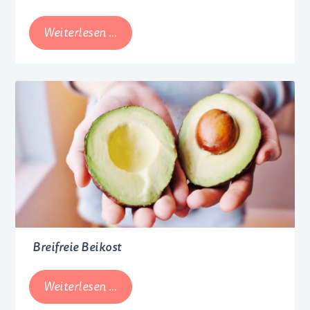
Mein
Weiterlesen …
mehrsprachiges
Baby
Breifreie Beikost
Breifreie
Weiterlesen …
Beikost