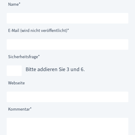
Pflichtfeld
Name
*
Pflichtfeld
E-Mail (wird nicht veröffentlicht)
*
Pflichtfeld
Sicherheitsfrage
*
Bitte addieren Sie 3 und 6.
Webseite
Pflichtfeld
Kommentar
*