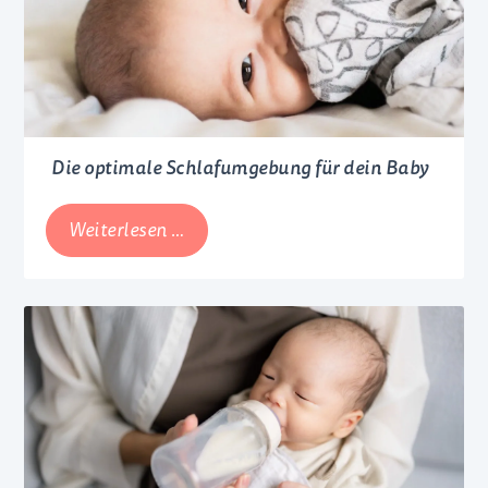
Die optimale Schlafumgebung für dein Baby
Die
Weiterlesen …
optimale
Schlafumgebung
für
dein
Baby