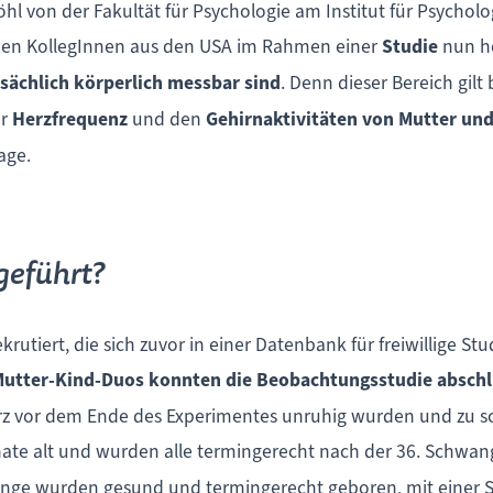
Höhl von der Fakultät für Psychologie am Institut für Psychol
hen KollegInnen aus den USA im Rahmen einer
Studie
nun h
ächlich körperlich messbar sind
. Denn dieser Bereich gilt 
er
Herzfrequenz
und den
Gehirnaktivitäten von Mutter und
age.
geführt?
rutiert, die sich zuvor in einer Datenbank für freiwillige S
Mutter-Kind-Duos konnten die Beobachtungsstudie absch
rz vor dem Ende des Experimentes unruhig wurden und zu s
ate alt und wurden alle termingerecht nach der 36. Schwa
inge wurden gesund und termingerecht geboren, mit einer 