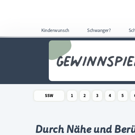
Kinderwunsch
Schwanger?
Sc
SSW
1
2
3
4
5
Newsletter
Schwangerschaftswoche
Schwangerschaftswoche
Schwangerschaftswoche
Schwangerschaftswoche
Schwangerschafts
Schwangers
Schw
Durch Nähe und Berü