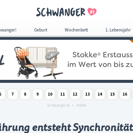
Navigation überspringe
hwanger!
Geburt
Wochenbett
1. Lebensjahr
Navigation
überspringen
6
7
8
9
10
11
12
13
14
15
16
woche
chaftswoche
angerschaftswoche
Schwangerschaftswoche
Schwangerschaftswoche
Schwangerschaftswoche
Schwangerschaftswoche
Schwangerschaftswoche
Schwangerschaftswoche
Schwangerschaftswoche
Schwangerschaftswoc
Schwangerschaf
Schwange
Sc
Schwanger.at
Artikel
hrung entsteht Synchronität