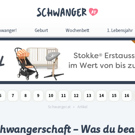
Navigation überspringe
hwanger!
Geburt
Wochenbett
1. Lebensjahr
Navigation
überspringen
6
7
8
9
10
11
12
13
14
15
16
woche
chaftswoche
angerschaftswoche
Schwangerschaftswoche
Schwangerschaftswoche
Schwangerschaftswoche
Schwangerschaftswoche
Schwangerschaftswoche
Schwangerschaftswoche
Schwangerschaftswoche
Schwangerschaftswoc
Schwangerschaf
Schwange
Sc
Schwanger.at
Artikel
Schwangerschaft – Was du beac