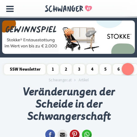
Navigation
überspringen
SSW Newsletter
1
2
3
4
5
6
7
Schwangerschaftswoche
Schwangerschaftswoche
Schwangerschaftswoche
Schwangerschaftswoche
Schwangerschaftswoche
Schwangerschaftswo
Schwangersch
Schwang
S
Schwanger.at
Artikel
Veränderungen der
Scheide in der
Schwangerschaft
Facebook
E-mail
Pinterest
WhatsApp