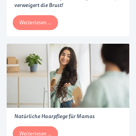
verweigert die Brust!
Stillstreik
Weiterlesen …
oder
Saugverwirrung?
Mein
Baby
verweigert
die
Brust!
Natürliche Haarpflege für Mamas
Natürliche
Weiterlesen …