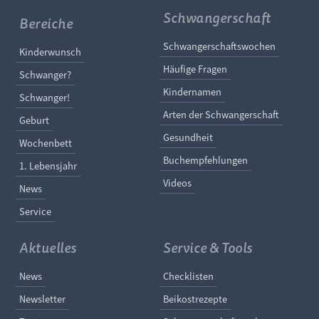
Schwangerschaft
Bereiche
Navigation überspringe
Schwangerschaftswochen
Navigation überspringen
Kinderwunsch
Häufige Fragen
Schwanger?
Kindernamen
Schwanger!
Arten der Schwangerschaft
Geburt
Gesundheit
Wochenbett
Buchempfehlungen
1. Lebensjahr
Videos
News
Service
Aktuelles
Service & Tools
Navigation überspringen
Navigation überspringe
News
Checklisten
Newsletter
Beikostrezepte