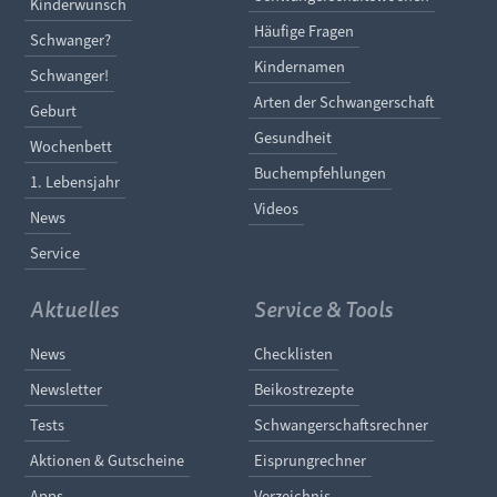
Navigation überspringen
Kinderwunsch
Häufige Fragen
Schwanger?
Kindernamen
Schwanger!
Arten der Schwangerschaft
Geburt
Gesundheit
Wochenbett
Buchempfehlungen
1. Lebensjahr
Videos
News
Service
Aktuelles
Service & Tools
Navigation überspringen
Navigation überspringe
News
Checklisten
Newsletter
Beikostrezepte
Tests
Schwangerschaftsrechner
Aktionen & Gutscheine
Eisprungrechner
Apps
Verzeichnis