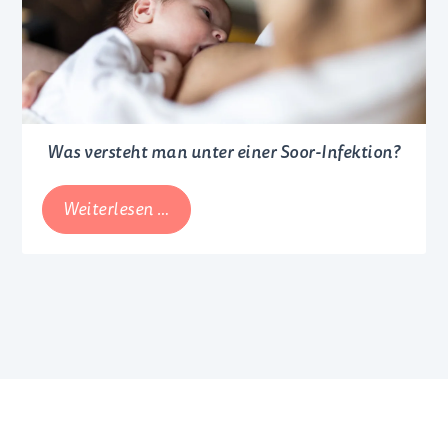
tun?
Was versteht man unter einer Soor-Infektion?
Was
Weiterlesen …
versteht
man
unter
einer
Soor-
Infektion?