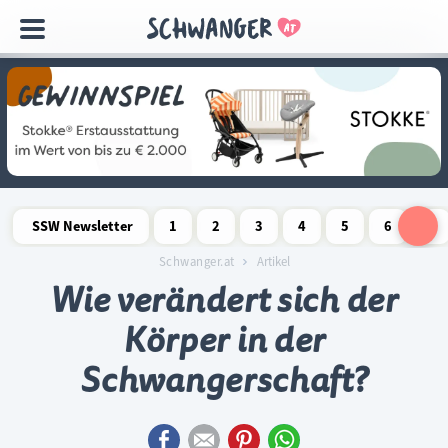
Navigation
überspringen
SSW Newsletter
1
2
3
4
5
6
7
Schwangerschaftswoche
Schwangerschaftswoche
Schwangerschaftswoche
Schwangerschaftswoche
Schwangerschaftswoche
Schwangerschaftswo
Schwangersch
Schwang
S
Schwanger.at
Artikel
Wie verändert sich der
Körper in der
Schwangerschaft?
Facebook
E-mail
Pinterest
WhatsApp