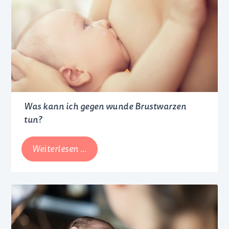
Was kann ich gegen wunde Brustwarzen
tun?
Was
Weiterlesen …
kann
ich
gegen
wunde
Brustwarzen