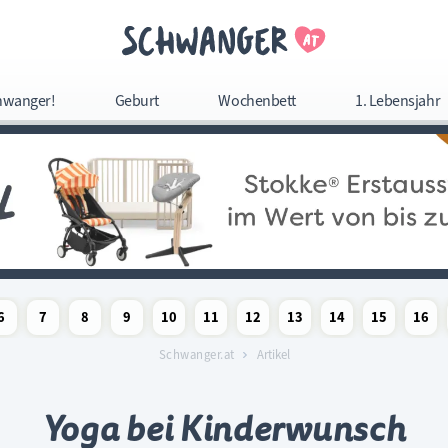
Navigation überspringe
hwanger!
Geburt
Wochenbett
1. Lebensjahr
Navigation
überspringen
6
7
8
9
10
11
12
13
14
15
16
woche
chaftswoche
angerschaftswoche
Schwangerschaftswoche
Schwangerschaftswoche
Schwangerschaftswoche
Schwangerschaftswoche
Schwangerschaftswoche
Schwangerschaftswoche
Schwangerschaftswoche
Schwangerschaftswoc
Schwangerschaf
Schwange
Sc
Schwanger.at
Artikel
Yoga bei Kinderwunsch