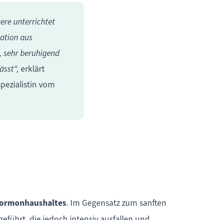
re unterrichtet
ation aus
 sehr beruhigend
ässt“,
erklärt
pezialistin vom
Hormonhaushaltes
. Im Gegensatz zum sanften
führt, die jedoch intensiv ausfallen und