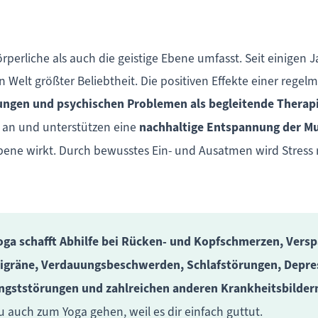
örperliche als auch die geistige Ebene umfasst. Seit einigen 
elt größter Beliebtheit. Die positiven Effekte einer regelm
kungen und psychischen Problemen als begleitende Therap
g an und unterstützen eine
nachhaltige Entspannung der M
bene wirkt. Durch bewusstes Ein- und Ausatmen wird Stress 
oga schafft Abhilfe bei Rücken- und Kopfschmerzen, Vers
igräne, Verdauungsbeschwerden, Schlafstörungen, Depre
ngststörungen und zahlreichen anderen Krankheitsbilder
u auch zum Yoga gehen, weil es dir einfach guttut.