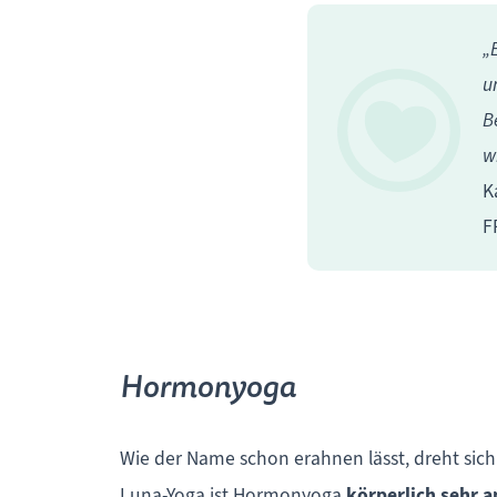
„
u
B
w
K
F
Hormonyoga
Wie der Name schon erahnen lässt, dreht sich 
Luna-Yoga ist Hormonyoga
körperlich sehr a