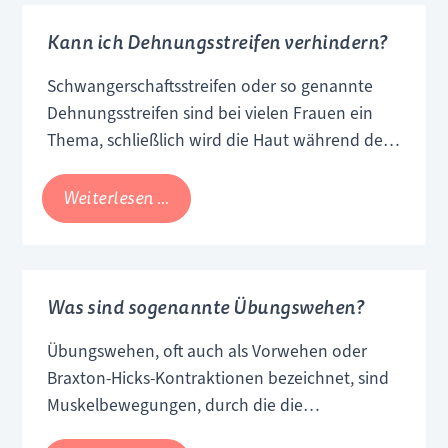
Wasserlassen können Hinweise auf eine
dass
mögliche Schwangerschaft sein. Ein
Kann ich Dehnungsstreifen verhindern?
ich
Schwangerschaftstest und/oder eine
schwanger
Schwangerschaftsstreifen oder so genannte
Untersuchung beim Frauenarzt/der
bin?
Dehnungsstreifen sind bei vielen Frauen ein
Frauenärztin sorgen für Gewissheit.
Thema, schließlich wird die Haut während der
Schwangerschaft stark beansprucht. Je mehr
der Babybauch wächst, desto eher muss sie
Kann
Weiterlesen …
sich ausdehnen. Dadurch können an Bauch
ich
aber auch an Oberschenkeln und Po winzige
Dehnungsstreifen
Risse entstehen, die an der Hautoberfläche wie
verhindern?
senkrecht verlaufende Streifen erscheinen.
Was sind sogenannte Übungswehen?
Übungswehen, oft auch als Vorwehen oder
Braxton-Hicks-Kontraktionen bezeichnet, sind
Muskelbewegungen, durch die die
Gebärmutter bereits für die Geburt trainiert