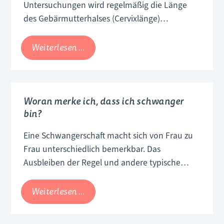
Untersuchungen wird regelmäßig die Länge
des Gebärmutterhalses (Cervixlänge)
gemessen. Der Gebärmutterhals verbindet den
äußeren mit dem inneren Muttermund und ist
Gefährdet
Weiterlesen …
von Frau zu Frau unterschiedlich lang. Wenige
ein
Wochen vor der Geburt beginnt er damit, sich
verkürzter
zu verkürzen.
Gebärmutterhals
Woran merke ich, dass ich schwanger
mein
bin?
Baby?
Eine Schwangerschaft macht sich von Frau zu
Frau unterschiedlich bemerkbar. Das
Ausbleiben der Regel und andere typische
Schwangerschaftsanzeichen wie Übelkeit,
Müdigkeit, Veränderung der Brüste,
Woran
Weiterlesen …
ausgeprägte Empfindlichkeit gegenüber
merke
Gerüchen und Geschmäckern, sowie häufiges
ich,