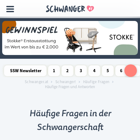
Navigation
überspringen
SSW Newsletter
1
2
3
4
5
6
7
Schwangerschaftswoche
Schwangerschaftswoche
Schwangerschaftswoche
Schwangerschaftswoche
Schwangerschaftswoche
Schwangerschaftswo
Schwangersch
Schwang
S
Schwanger.at
Schwanger!
Häufige Fragen
Häufige Fragen und Antworten
Häufige Fragen in der
Schwangerschaft