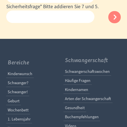
Mail-
Pflichtfeld
Sicherheitsfrage
*
Bitte addieren Sie 7 und 5.
Adresse
Schwangerschaft
Bereiche
Navigation überspringe
Schwangerschaftswochen
Navigation überspringen
Kinderwunsch
Häufige Fragen
Schwanger?
Kindernamen
Schwanger!
Arten der Schwangerschaft
Geburt
Gesundheit
Wochenbett
Buchempfehlungen
1. Lebensjahr
Videos