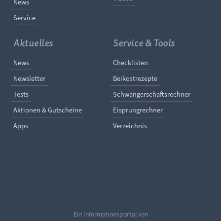
News
Service
Aktuelles
Service & Tools
Navigation überspringen
Navigation überspringe
News
Checklisten
Newsletter
Beikostrezepte
Tests
Schwangerschaftsrechner
Aktionen & Gutscheine
Eisprungrechner
Apps
Verzeichnis
Ein Informationsportal von