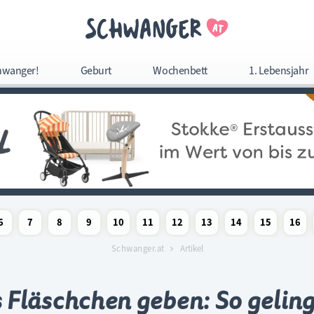
Navigation überspringe
hwanger!
Geburt
Wochenbett
1. Lebensjahr
Navigation
überspringen
6
7
8
9
10
11
12
13
14
15
16
woche
chaftswoche
angerschaftswoche
Schwangerschaftswoche
Schwangerschaftswoche
Schwangerschaftswoche
Schwangerschaftswoche
Schwangerschaftswoche
Schwangerschaftswoche
Schwangerschaftswoche
Schwangerschaftswoc
Schwangerschaf
Schwange
Sc
Schwanger.at
Artikel
Fläschchen geben: So gelin