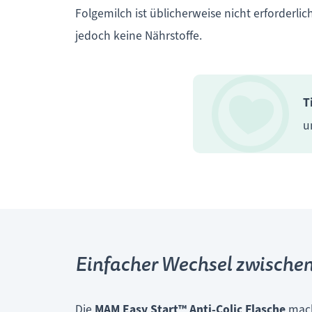
Folgemilch ist üblicherweise nicht erforderli
jedoch keine Nährstoffe.
T
u
Einfacher Wechsel zwischen 
Die
MAM Easy Start™ Anti-Colic Flasche
mach