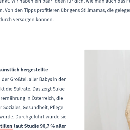
enkt. Wir haben ein paar Ideen für dich, wie man auch das
. Von den Tipps profitieren übrigens Stillmamas, die gelege
durch versorgen können.
künstlich hergestellte
d der Großteil aller Babys in der
 die Stillrate. Das zeigt Sukie
erernährung in Österreich, die
Soziales, Gesundheit, Pflege
wurde. Durchgeführt wurde sie
tillen
laut Studie 96,7 % aller