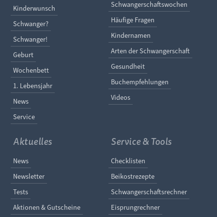
Navigation überspringe
Schwangerschaftswochen
Navigation überspringen
Kinderwunsch
Häufige Fragen
Schwanger?
Kindernamen
Schwanger!
Arten der Schwangerschaft
Geburt
Gesundheit
Wochenbett
Buchempfehlungen
1. Lebensjahr
Videos
News
Service
Aktuelles
Service & Tools
Navigation überspringen
Navigation überspringe
News
Checklisten
Newsletter
Beikostrezepte
Tests
Schwangerschaftsrechner
Aktionen & Gutscheine
Eisprungrechner