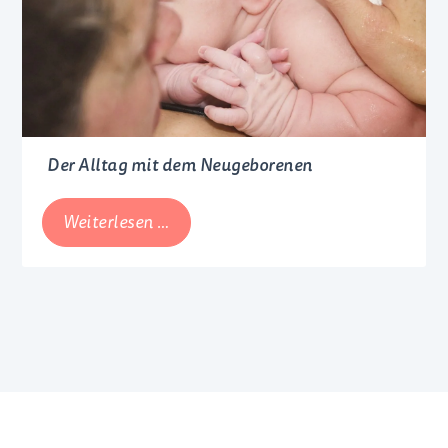
die
Brust!
Der Alltag mit dem Neugeborenen
Der
Weiterlesen …
Alltag
mit
dem
Neugeborenen