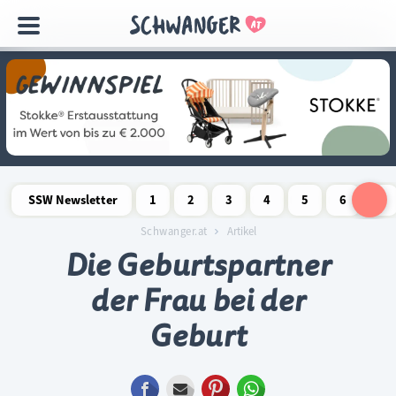
Navigation
überspringen
SSW Newsletter
1
2
3
4
5
6
7
Schwangerschaftswoche
Schwangerschaftswoche
Schwangerschaftswoche
Schwangerschaftswoche
Schwangerschaftswoche
Schwangerschaftswo
Schwangersch
Schwang
S
Schwanger.at
Artikel
Die Geburtspartner
der Frau bei der
Geburt
Facebook
E-mail
Pinterest
WhatsApp