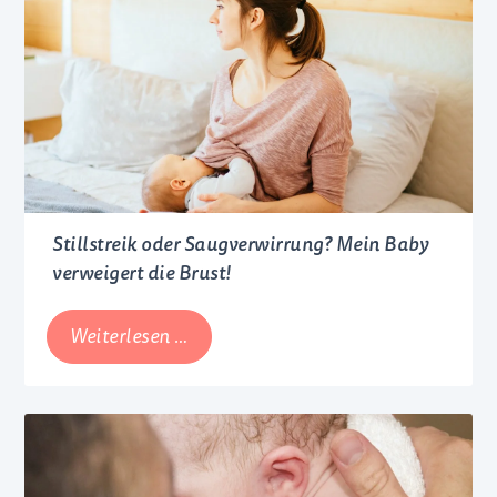
Stillstreik oder Saugverwirrung? Mein Baby
verweigert die Brust!
Stillstreik
Weiterlesen …
oder
Saugverwirrung?
Mein
Baby
verweigert