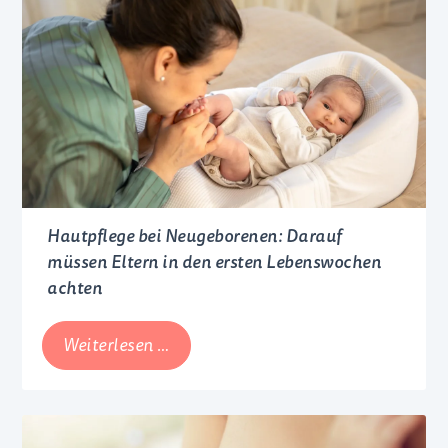
PRE-,
HA-,
AR-
&
Anfangsmilch
Hautpflege bei Neugeborenen: Darauf
müssen Eltern in den ersten Lebenswochen
achten
Hautpflege
Weiterlesen …
bei
Neugeborenen:
Darauf