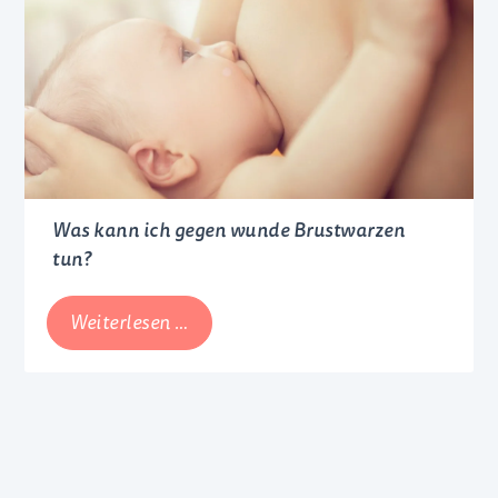
müssen
Eltern
in
den
ersten
Lebenswochen
achten
Was kann ich gegen wunde Brustwarzen
tun?
Was
Weiterlesen …
kann
ich
gegen
wunde
Brustwarzen