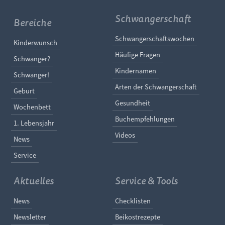
Schwangerschaft
Bereiche
Navigation überspringe
Schwangerschaftswochen
Navigation überspringen
Kinderwunsch
Häufige Fragen
Schwanger?
Kindernamen
Schwanger!
Arten der Schwangerschaft
Geburt
Gesundheit
Wochenbett
Buchempfehlungen
1. Lebensjahr
Videos
News
Service
Aktuelles
Service & Tools
Navigation überspringen
Navigation überspringe
News
Checklisten
Newsletter
Beikostrezepte