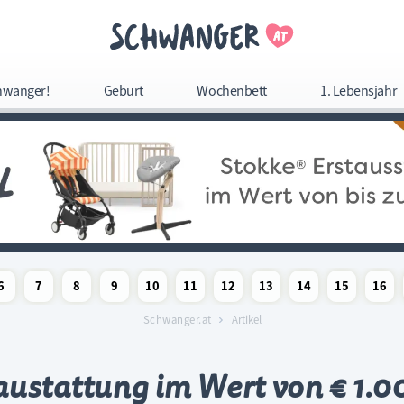
Navigation überspringe
hwanger!
Geburt
Wochenbett
1. Lebensjahr
Navigation
überspringen
6
7
8
9
10
11
12
13
14
15
16
woche
chaftswoche
angerschaftswoche
Schwangerschaftswoche
Schwangerschaftswoche
Schwangerschaftswoche
Schwangerschaftswoche
Schwangerschaftswoche
Schwangerschaftswoche
Schwangerschaftswoche
Schwangerschaftswoc
Schwangerschaf
Schwange
Sc
Schwanger.at
Artikel
ustattung im Wert von € 1.