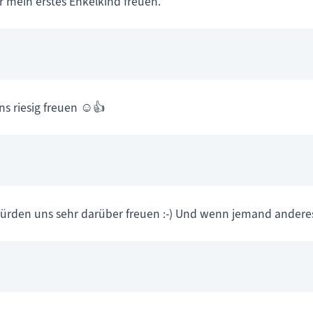
 mein erstes Enkelkind freuen.
s riesig freuen ☺️👍
ürden uns sehr darüber freuen :-) Und wenn jemand andere