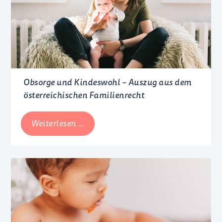
Obsorge und Kindeswohl – Auszug aus dem
österreichischen Familienrecht
Obsorge
Weiterlesen …
und
Kindeswohl
–
Auszug
aus
dem
österreichischen