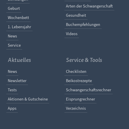
Arten der Schwangerschaft
Geburt
Gesundheit
Wochenbett
Buchempfehlungen
1. Lebensjahr
Videos
News
Service
Aktuelles
Service & Tools
Navigation überspringen
Navigation überspringe
News
Checklisten
Newsletter
Beikostrezepte
Tests
Schwangerschaftsrechner
Aktionen & Gutscheine
Eisprungrechner
Apps
Verzeichnis