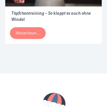
Töpfchentraining – So klappt es auch ohne
Windel
Töpfchentraining
Weiterlesen …
–
So
klappt
es
auch
ohne
Windel