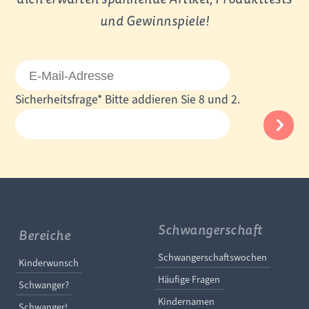
und Gewinnspiele!
E-
Mail-
Pflichtfeld
Sicherheitsfrage
*
Bitte addieren Sie 8 und 2.
Adresse
Schwangerschaft
Bereiche
Navigation überspringe
Schwangerschaftswochen
Navigation überspringen
Kinderwunsch
Häufige Fragen
Schwanger?
Kindernamen
Schwanger!