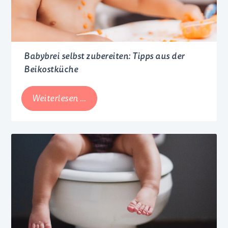
Familienrecht
Babybrei selbst zubereiten: Tipps aus der
Beikostküche
Babybrei
Weiterlesen …
selbst
zubereiten:
Tipps
aus
der
Beikostküche