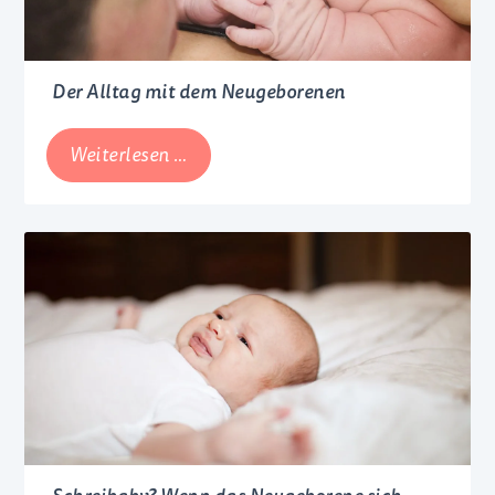
Der Alltag mit dem Neugeborenen
Der
Weiterlesen …
Alltag
mit
dem
Neugeborenen