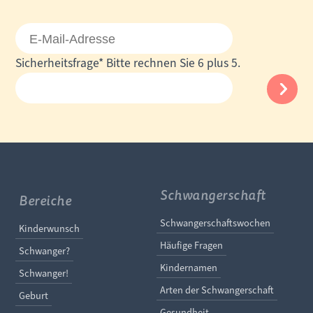
E-
Mail-
Pflichtfeld
Sicherheitsfrage
*
Bitte rechnen Sie 6 plus 5.
Adresse
Schwangerschaft
Bereiche
Navigation überspringe
Schwangerschaftswochen
Navigation überspringen
Kinderwunsch
Häufige Fragen
Schwanger?
Kindernamen
Schwanger!
Arten der Schwangerschaft
Geburt
Gesundheit