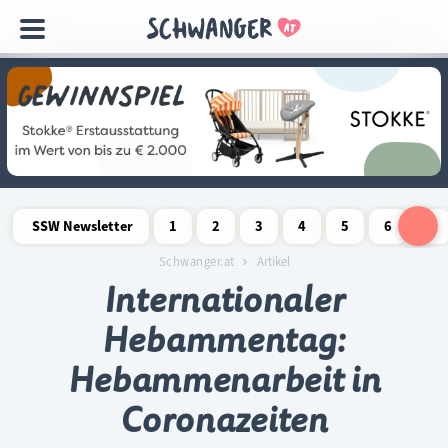
Navigation
überspringen
SSW Newsletter
1
2
3
4
5
6
7
Schwangerschaftswoche
Schwangerschaftswoche
Schwangerschaftswoche
Schwangerschaftswoche
Schwangerschaftswoche
Schwangerschaftswo
Schwangersch
Schwang
S
Schwanger.at
Artikel
Internationaler
Hebammentag:
Hebammenarbeit in
Coronazeiten