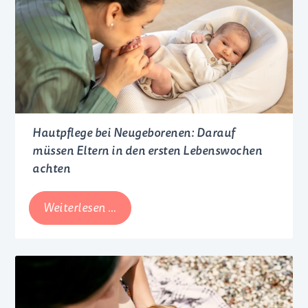
Hautpflege bei Neugeborenen: Darauf
müssen Eltern in den ersten Lebenswochen
achten
Hautpflege
Weiterlesen …
bei
Neugeborenen:
Darauf
müssen
Eltern