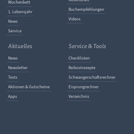
Wochenbett
Buchempfehlungen
1. Lebensjahr
Videos
News
Service
Aktuelles
Service & Tools
Navigation überspringen
Navigation überspringe
News
Checklisten
Newsletter
Beikostrezepte
Tests
Schwangerschaftsrechner
Aktionen & Gutscheine
Eisprungrechner
Apps
Verzeichnis