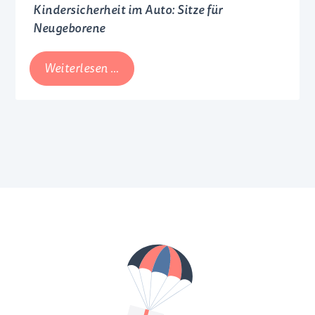
Kindersicherheit im Auto: Sitze für
Neugeborene
Kindersicherheit
Weiterlesen …
im
Auto:
Sitze
für
Neugeborene