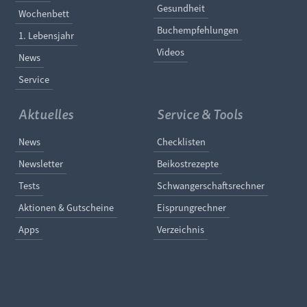
Gesundheit
Wochenbett
Buchempfehlungen
1. Lebensjahr
Videos
News
Service
Aktuelles
Service & Tools
Navigation überspringen
Navigation überspringe
News
Checklisten
Newsletter
Beikostrezepte
Tests
Schwangerschaftsrechner
Aktionen & Gutscheine
Eisprungrechner
Apps
Verzeichnis