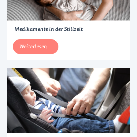
Medikamente in der Stillzeit
Medikamente
Weiterlesen …
in
der
Stillzeit