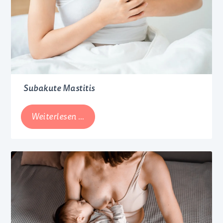
stark
ausdrückt
Subakute Mastitis
Subakute
Weiterlesen …
Mastitis