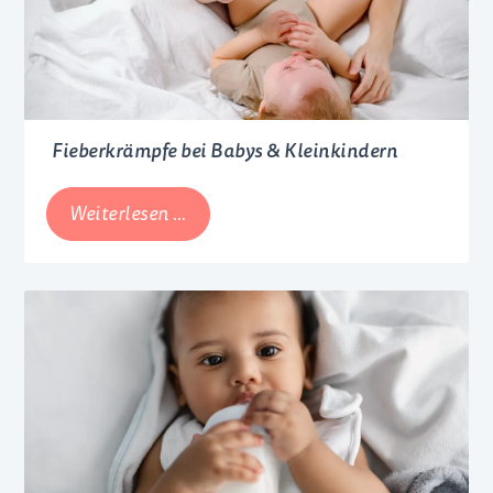
einen
angenehmen
Sommer
Fieberkrämpfe bei Babys & Kleinkindern
Fieberkrämpfe
Weiterlesen …
bei
Babys
&
Kleinkindern