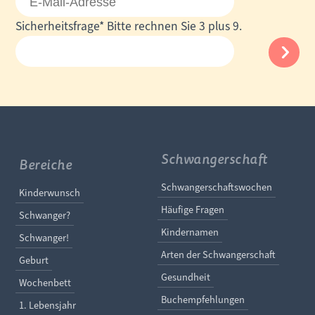
Mail-
Pflichtfeld
Sicherheitsfrage
*
Bitte rechnen Sie 3 plus 9.
Adresse
Schwangerschaft
Bereiche
Navigation überspringe
Schwangerschaftswochen
Navigation überspringen
Kinderwunsch
Häufige Fragen
Schwanger?
Kindernamen
Schwanger!
Arten der Schwangerschaft
Geburt
Gesundheit
Wochenbett
Buchempfehlungen
1. Lebensjahr