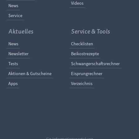
Videos
News
Service
Aktuelles
Service & Tools
Navigation überspringen
Navigation überspringe
News
Checklisten
Newsletter
Beikostrezepte
Tests
Schwangerschaftsrechner
Aktionen & Gutscheine
Eisprungrechner
Apps
Verzeichnis