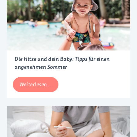
Die Hitze und dein Baby: Tipps für einen
angenehmen Sommer
Die
Weiterlesen …
Hitze
und
dein
Baby:
Tipps
für