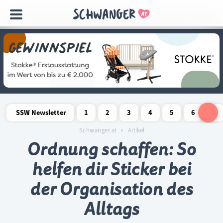
Navigation
überspringen
SSW Newsletter
1
2
3
4
5
6
7
Schwangerschaftswoche
Schwangerschaftswoche
Schwangerschaftswoche
Schwangerschaftswoche
Schwangerschaftswoche
Schwangerschaftswo
Schwangersch
Schwang
S
Schwanger.at
Artikel
Ordnung schaffen: So
helfen dir Sticker bei
der Organisation des
Alltags