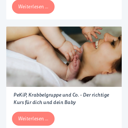
Die
Weiterlesen …
Hebamme
im
Wochenbett
PeKiP, Krabbelgruppe und Co. - Der richtige
Kurs für dich und dein Baby
PeKiP,
Weiterlesen …
Krabbelgruppe