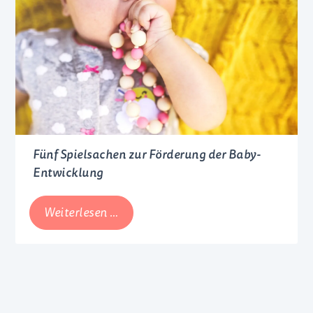
Auststattung
&
Co.
Fünf Spielsachen zur Förderung der Baby-
Entwicklung
Fünf
Weiterlesen …
Spielsachen
zur
Förderung
der
Baby-