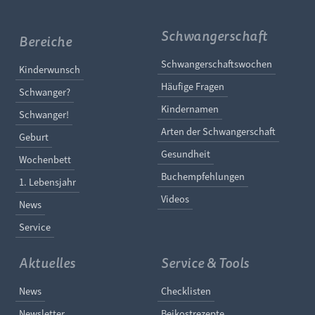
Schwangerschaft
Bereiche
Navigation überspringe
Schwangerschaftswochen
Navigation überspringen
Kinderwunsch
Häufige Fragen
Schwanger?
Kindernamen
Schwanger!
Arten der Schwangerschaft
Geburt
Gesundheit
Wochenbett
Buchempfehlungen
1. Lebensjahr
Videos
News
Service
Aktuelles
Service & Tools
Navigation überspringen
Navigation überspringe
News
Checklisten
Newsletter
Beikostrezepte