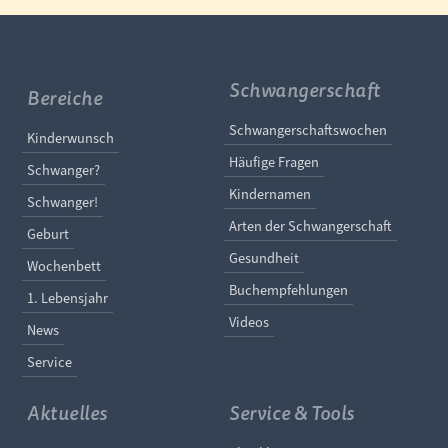
Schwangerschaft
Bereiche
Navigation überspringe
Schwangerschaftswochen
Navigation überspringen
Kinderwunsch
Häufige Fragen
Schwanger?
Kindernamen
Schwanger!
Arten der Schwangerschaft
Geburt
Gesundheit
Wochenbett
Buchempfehlungen
1. Lebensjahr
Videos
News
Service
Aktuelles
Service & Tools