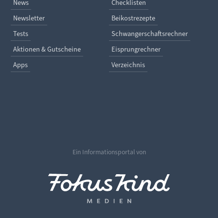
Navigation überspringen
Navigation überspringe
News
Checklisten
Newsletter
Beikostrezepte
Tests
Schwangerschaftsrechner
Aktionen & Gutscheine
Eisprungrechner
Apps
Verzeichnis
Ein Informationsportal von