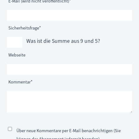
Pflichtfeld
E-Mail (wird nicht veröffentlicht)
*
Pflichtfeld
Sicherheitsfrage
*
Was ist die Summe aus 9 und 5?
Webseite
Pflichtfeld
Kommentar
*
Über neue Kommentare per E-Mail benachrichtigen (Sie