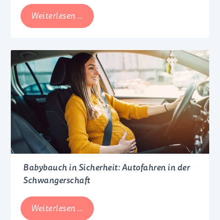
Stillen
Weiterlesen …
mit
dem
Brusternährungsset
Babybauch in Sicherheit: Autofahren in der
Schwangerschaft
Babybauch
Weiterlesen …