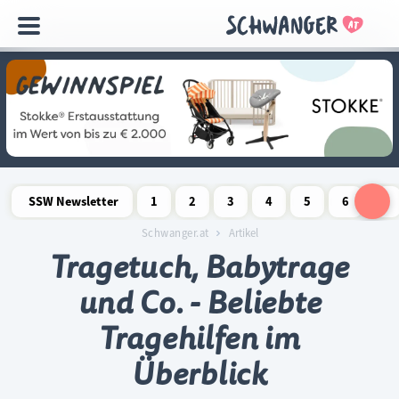
Navigation
überspringen
SSW Newsletter
1
2
3
4
5
6
7
Schwangerschaftswoche
Schwangerschaftswoche
Schwangerschaftswoche
Schwangerschaftswoche
Schwangerschaftswoche
Schwangerschaftswo
Schwangersch
Schwang
S
Schwanger.at
Artikel
Tragetuch, Babytrage
und Co. - Beliebte
Tragehilfen im
Überblick