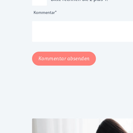
Pflichtfeld
Kommentar
*
Kommentar absenden