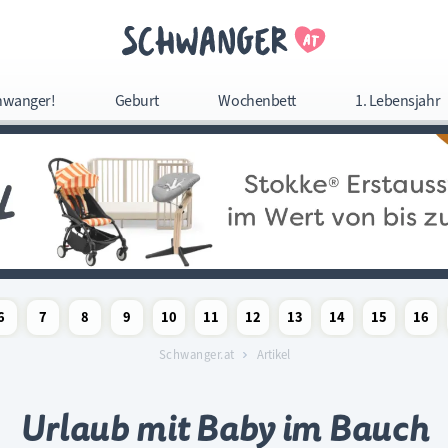
Navigation überspringe
hwanger!
Geburt
Wochenbett
1. Lebensjahr
Navigation
überspringen
6
7
8
9
10
11
12
13
14
15
16
woche
chaftswoche
angerschaftswoche
Schwangerschaftswoche
Schwangerschaftswoche
Schwangerschaftswoche
Schwangerschaftswoche
Schwangerschaftswoche
Schwangerschaftswoche
Schwangerschaftswoche
Schwangerschaftswoc
Schwangerschaf
Schwange
Sc
Schwanger.at
Artikel
Urlaub mit Baby im Bauch