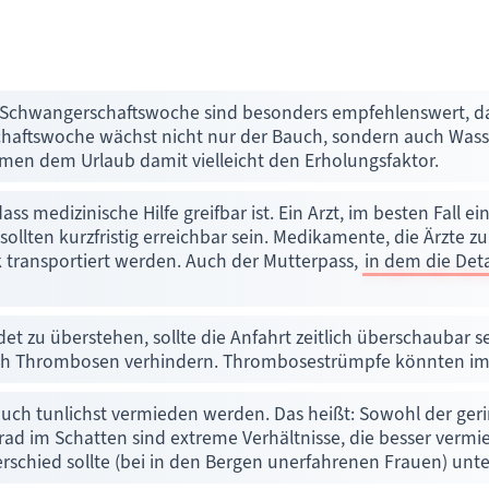
. Schwangerschaftswoche sind besonders empfehlenswert, d
rschaftswoche wächst nicht nur der Bauch, sondern auch Wa
en dem Urlaub damit vielleicht den Erholungsfaktor.
s medizinische Hilfe greifbar ist. Ein Arzt, im besten Fall e
sollten kurzfristig erreichbar sein. Medikamente, die Ärzte z
transportiert werden. Auch der Mutterpass,
in dem die Det
 zu überstehen, sollte die Anfahrt zeitlich überschaubar sei
 Thrombosen verhindern. Thrombosestrümpfe könnten im Zwe
uch tunlichst vermieden werden. Das heißt: Sowohl der geri
ad im Schatten sind extreme Verhältnisse, die besser vermie
schied sollte (bei in den Bergen unerfahrenen Frauen) unte