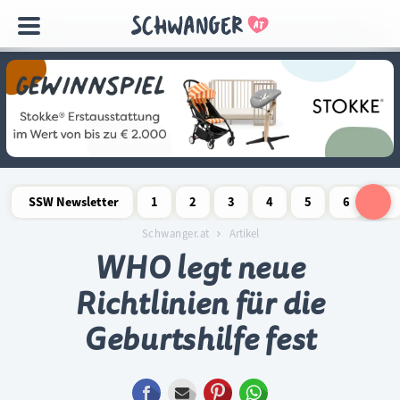
Navigation
überspringen
SSW Newsletter
1
2
3
4
5
6
7
Schwangerschaftswoche
Schwangerschaftswoche
Schwangerschaftswoche
Schwangerschaftswoche
Schwangerschaftswoche
Schwangerschaftswo
Schwangersch
Schwang
S
Schwanger.at
Artikel
WHO legt neue
Richtlinien für die
Geburtshilfe fest
Facebook
E-mail
Pinterest
WhatsApp