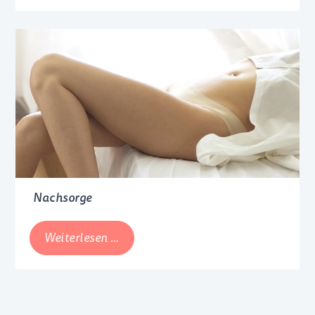
dem
Brusternährungsset
Nachsorge
Nachsorge
Weiterlesen …