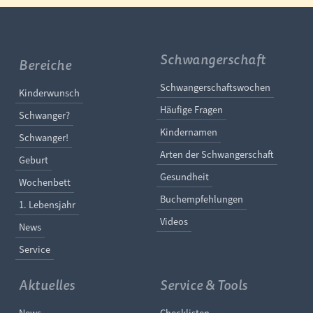
Schwangerschaft
Bereiche
Navigation überspringe
Schwangerschaftswochen
Navigation überspringen
Kinderwunsch
Häufige Fragen
Schwanger?
Kindernamen
Schwanger!
Arten der Schwangerschaft
Geburt
Gesundheit
Wochenbett
Buchempfehlungen
1. Lebensjahr
Videos
News
Service
Aktuelles
Service & Tools
Navigation überspringen
Navigation überspringe
News
Checklisten