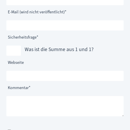
Pflichtfeld
E-Mail (wird nicht veröffentlicht)
*
Pflichtfeld
Sicherheitsfrage
*
Was ist die Summe aus 1 und 1?
Webseite
Pflichtfeld
Kommentar
*