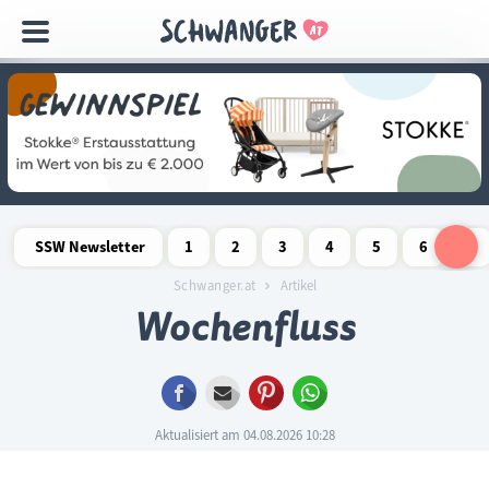
Navigation
überspringen
SSW Newsletter
1
2
3
4
5
6
7
Schwangerschaftswoche
Schwangerschaftswoche
Schwangerschaftswoche
Schwangerschaftswoche
Schwangerschaftswoche
Schwangerschaftswo
Schwangersch
Schwang
S
Schwanger.at
Artikel
Wochenfluss
Facebook
E-mail
Pinterest
WhatsApp
Aktualisiert am 04.08.2026 10:28