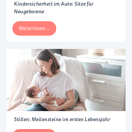
Kindersicherheit im Auto: Sitze für
Neugeborene
Kindersicherheit
Weiterlesen …
im
Auto:
Sitze
für
Neugeborene
Stillen: Meilensteine im ersten Lebensjahr