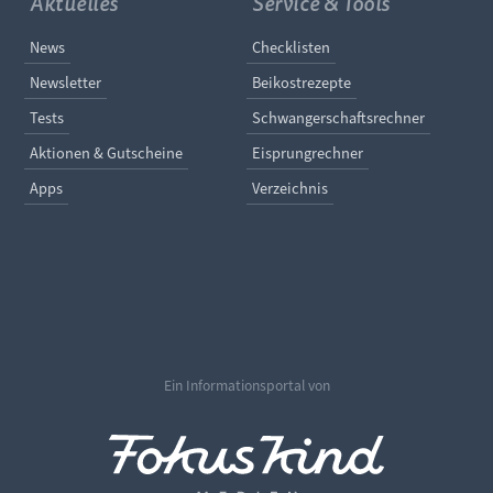
Aktuelles
Service & Tools
Navigation überspringen
Navigation überspringe
News
Checklisten
Newsletter
Beikostrezepte
Tests
Schwangerschaftsrechner
Aktionen & Gutscheine
Eisprungrechner
Apps
Verzeichnis
Ein Informationsportal von