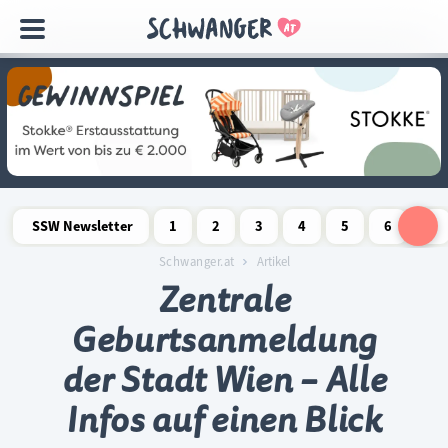
Navigation
überspringen
SSW Newsletter
1
2
3
4
5
6
7
Schwangerschaftswoche
Schwangerschaftswoche
Schwangerschaftswoche
Schwangerschaftswoche
Schwangerschaftswoche
Schwangerschaftswo
Schwangersch
Schwang
S
Schwanger.at
Artikel
Zentrale
Geburtsanmeldung
der Stadt Wien – Alle
Infos auf einen Blick