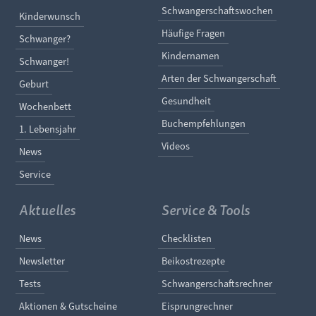
Navigation überspringe
Schwangerschaftswochen
Navigation überspringen
Kinderwunsch
Häufige Fragen
Schwanger?
Kindernamen
Schwanger!
Arten der Schwangerschaft
Geburt
Gesundheit
Wochenbett
Buchempfehlungen
1. Lebensjahr
Videos
News
Service
Aktuelles
Service & Tools
Navigation überspringen
Navigation überspringe
News
Checklisten
Newsletter
Beikostrezepte
Tests
Schwangerschaftsrechner
Aktionen & Gutscheine
Eisprungrechner