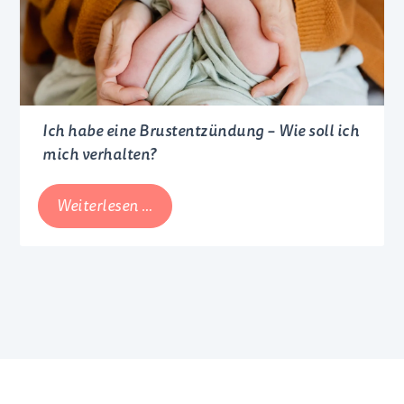
Tipps
Ich habe eine Brustentzündung – Wie soll ich
mich verhalten?
Ich
Weiterlesen …
habe
eine
Brustentzündung
–
Wie
soll
ich
mich