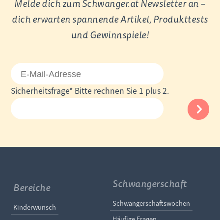
Melde dich zum Schwanger.at Newsletter an –
dich erwarten spannende Artikel, Produkttests
und Gewinnspiele!
E-
Mail-
Pflichtfeld
Sicherheitsfrage
*
Bitte rechnen Sie 1 plus 2.
Adresse
Schwangerschaft
Bereiche
Navigation überspringe
Schwangerschaftswochen
Navigation überspringen
Kinderwunsch
Häufige Fragen