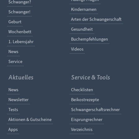
Schwanger?
Kindernamen
Schwanger!
Arten der Schwangerschaft
Geburt
Gesundheit
Wochenbett
Buchempfehlungen
1. Lebensjahr
Videos
News
Service
Aktuelles
Service & Tools
Navigation überspringen
Navigation überspringe
News
Checklisten
Newsletter
Beikostrezepte
Tests
Schwangerschaftsrechner
Aktionen & Gutscheine
Eisprungrechner
Apps
Verzeichnis