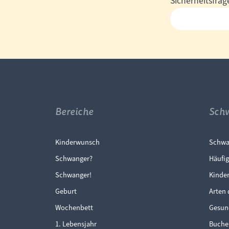
Pflichtfeld
Sicherheitsfrag
Adresse
Bereiche
Sch
Navigation überspringen
Navi
Kinderwunsch
Schwa
Schwanger?
Häufig
Schwanger!
Kinde
Geburt
Arten 
Wochenbett
Gesun
1. Lebensjahr
Buche