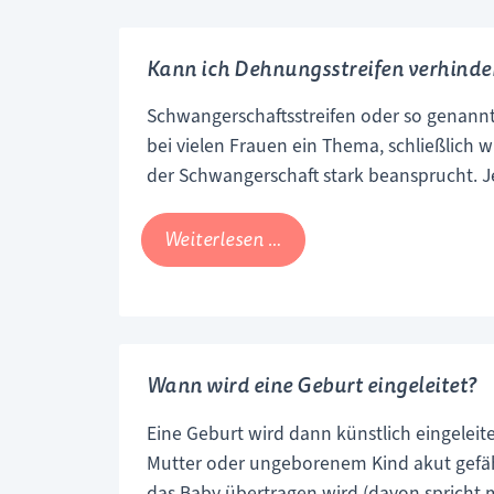
Kann ich Dehnungsstreifen verhinde
Schwangerschaftsstreifen oder so genann
bei vielen Frauen ein Thema, schließlich 
der Schwangerschaft stark beansprucht. 
wächst, desto eher muss sie sich ausdeh
Bauch aber auch an Oberschenkeln und Po
Kann
Weiterlesen …
entstehen, die an der Hautoberfläche wie
ich
Streifen erscheinen.
Dehnungsstreifen
verhindern?
Wann wird eine Geburt eingeleitet?
Eine Geburt wird dann künstlich eingelei
Mutter oder ungeborenem Kind akut gefä
das Baby übertragen wird (davon spricht