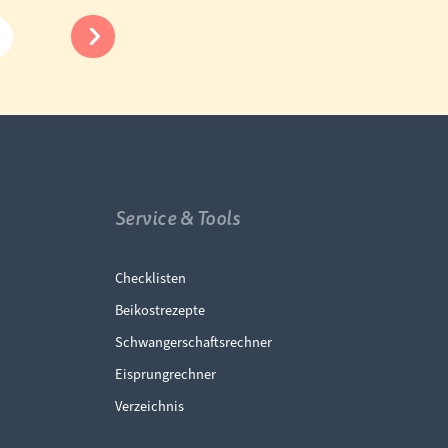
Service & Tools
ingen
Navigation überspringen
Checklisten
Beikostrezepte
Schwangerschaftsrechner
Eisprungrechner
Verzeichnis