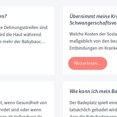
rn?
Übernimmt meine Kra
Schwangerschaftsvor
te Dehnungsstreifen sind
Welche Kosten der Sozi
wird die Haut während
maßgeblich von den bea
Je mehr der Babybauch
Entbindungen im Kranken
nen. Dadurch können an
Übernahme der Kosten. 
 winzige Risse
eine Frau ambulant, stat
 senkrecht verlaufende
Überni
Weiterlesen …
meine
Kranke
alle
Wie kann ich mein Ba
Kosten
für
tet, wenn Gesundheit von
Der Badeplatz spielt ein
Schwan
hrdet sind oder wenn
tatsächlich gebadet wird,
und
 man ab Vollendung der
dass die Babybadewanne