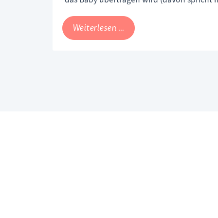
42. Schwangerschaftswoche).
Wann
Weiterlesen …
wird
eine
Geburt
eingeleitet?