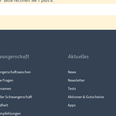
e
*
Bitte rechnen Sie 7 plus 8.
wangerschaft
Aktuelles
gation überspringen
Navigation überspr
ngerschaftswochen
News
e Fragen
Newsletter
rnamen
Tests
der Schwangerschaft
Aktionen & Gutscheine
dheit
Apps
mpfehlungen