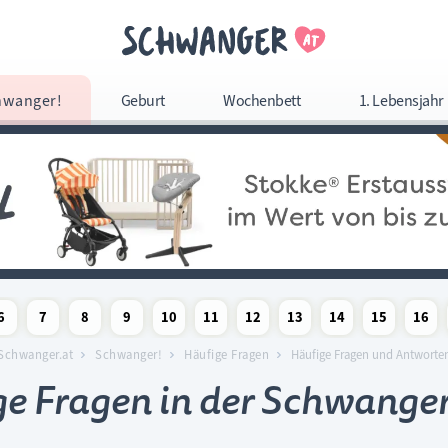
Navigation überspringe
hwanger!
Geburt
Wochenbett
1. Lebensjahr
Navigation
überspringen
6
7
8
9
10
11
12
13
14
15
16
woche
chaftswoche
angerschaftswoche
Schwangerschaftswoche
Schwangerschaftswoche
Schwangerschaftswoche
Schwangerschaftswoche
Schwangerschaftswoche
Schwangerschaftswoche
Schwangerschaftswoche
Schwangerschaftswoc
Schwangerschaf
Schwange
Sc
Schwanger.at
Schwanger!
Häufige Fragen
Häufige Fragen und Antworte
e Fragen in der Schwange