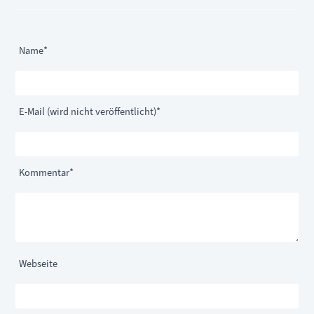
Pflichtfeld
Name
*
Pflichtfeld
E-Mail (wird nicht veröffentlicht)
*
Pflichtfeld
Kommentar
*
Webseite