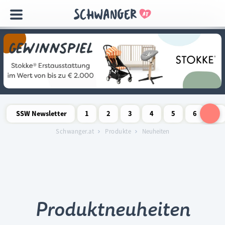
Navigation
überspringen
SSW Newsletter
1
2
3
4
5
6
7
Schwangerschaftswoche
Schwangerschaftswoche
Schwangerschaftswoche
Schwangerschaftswoche
Schwangerschaftswoche
Schwangerschaftswo
Schwangersch
Schwang
S
Schwanger.at
Produkte
Neuheiten
Produktneuheiten