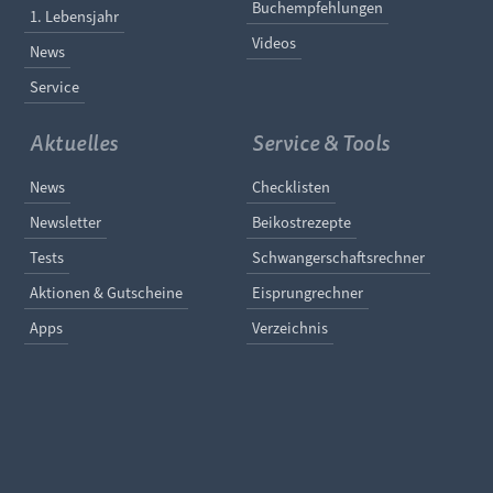
Buchempfehlungen
1. Lebensjahr
Videos
News
Service
Aktuelles
Service & Tools
Navigation überspringen
Navigation überspringe
News
Checklisten
Newsletter
Beikostrezepte
Tests
Schwangerschaftsrechner
Aktionen & Gutscheine
Eisprungrechner
Apps
Verzeichnis