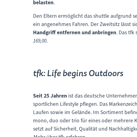
belasten
.
Den Eltern ermöglicht das shuttle aufgrund s
ein angenehmes Fahren. Der Zweitsitz lässt s
Handgriff entfernen und anbringen
. Das tfk
169,00
.
tfk: Life begins Outdoors
Seit 25 Jahren
ist das deutsche Unternehmen 
sportlichen Lifestyle pflegen. Das Markenzei
Laufen sowie im Gelände. Im Sortiment befi
mono, duo oder trio für eines oder mehrere 
setzt auf Sicherheit, Qualität und Nachhaltig
Mehr über tfk erfahren
.