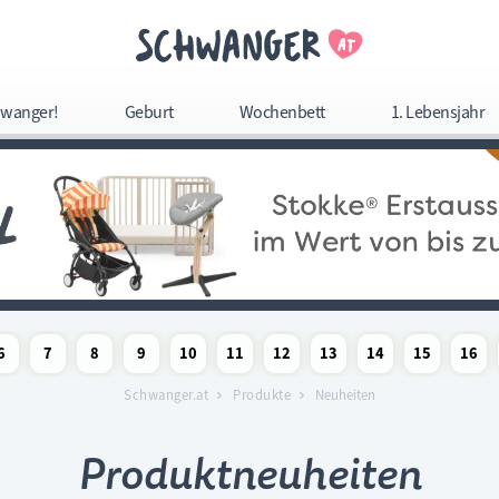
Navigation überspringe
wanger!
Geburt
Wochenbett
1. Lebensjahr
Navigation
überspringen
6
7
8
9
10
11
12
13
14
15
16
woche
chaftswoche
angerschaftswoche
Schwangerschaftswoche
Schwangerschaftswoche
Schwangerschaftswoche
Schwangerschaftswoche
Schwangerschaftswoche
Schwangerschaftswoche
Schwangerschaftswoche
Schwangerschaftswoc
Schwangerschaf
Schwange
Sc
Schwanger.at
Produkte
Neuheiten
Produktneuheiten