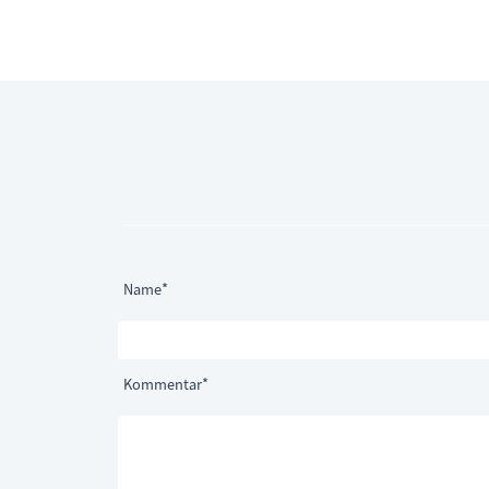
Pflichtfeld
Name
*
Pflichtfeld
Kommentar
*