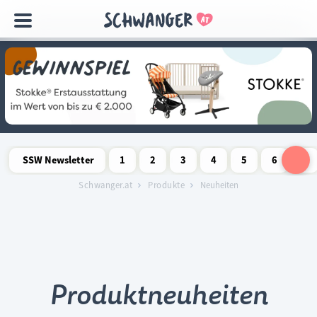
Navigation
überspringen
SSW Newsletter
1
2
3
4
5
6
7
Schwangerschaftswoche
Schwangerschaftswoche
Schwangerschaftswoche
Schwangerschaftswoche
Schwangerschaftswoche
Schwangerschaftswo
Schwangersch
Schwang
S
Schwanger.at
Produkte
Neuheiten
Produktneuheiten