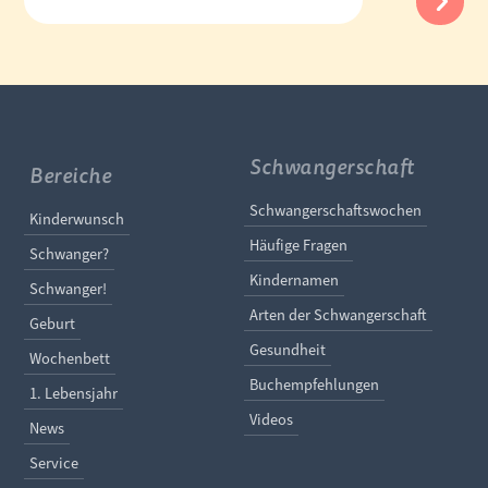
Schwangerschaft
Bereiche
Navigation überspringe
Schwangerschaftswochen
Navigation überspringen
Kinderwunsch
Häufige Fragen
Schwanger?
Kindernamen
Schwanger!
Arten der Schwangerschaft
Geburt
Gesundheit
Wochenbett
Buchempfehlungen
1. Lebensjahr
Videos
News
Service