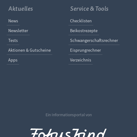
Aktuelles
Service & Tools
Navigation überspringen
Navigation überspringe
News
Checklisten
Newsletter
Beikostrezepte
Tests
Schwangerschaftsrechner
Aktionen & Gutscheine
Eisprungrechner
Apps
Verzeichnis
Ein Informationsportal von