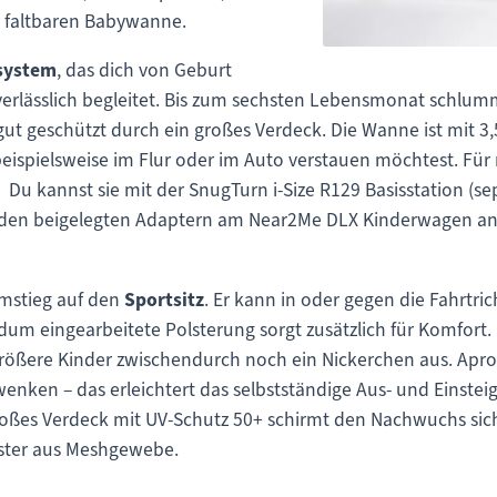
er faltbaren Babywanne.
system
, das dich von Geburt
verlässlich begleitet. Bis zum sechsten Lebensmonat schlum
t geschützt durch ein großes Verdeck. Die Wanne ist mit 3,5
ispielsweise im Flur oder im Auto verstauen möchtest. Für 
. Du kannst sie mit der SnugTurn i-Size R129 Basisstation (s
 den beigelegten Adaptern am Near2Me DLX Kinderwagen anbri
Umstieg auf den
Sportsitz
. Er kann in oder gegen die Fahrtri
um eingearbeitete Polsterung sorgt zusätzlich für Komfort. 
r größere Kinder zwischendurch noch ein Nickerchen aus. Apr
nken – das erleichtert das selbstständige Aus- und Einstei
roßes Verdeck mit UV-Schutz 50+ schirmt den Nachwuchs sic
enster aus Meshgewebe.