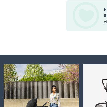
P
S
e