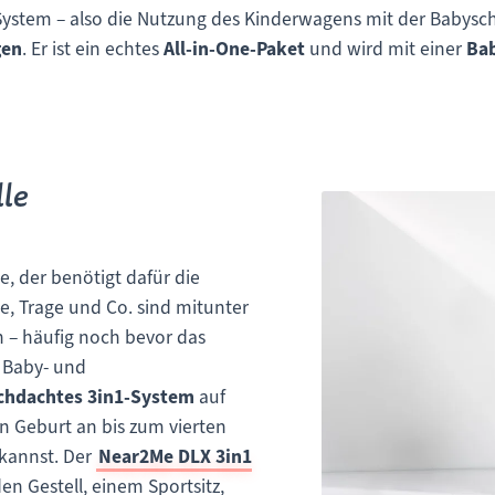
-System – also die Nutzung des Kinderwagens mit der Babysc
gen
. Er ist ein echtes
All-in-One-Paket
und wird mit einer
Bab
lle
 der benötigt dafür die
e, Trage und Co. sind mitunter
n – häufig noch bevor das
r Baby- und
chdachtes 3in1-System
auf
n Geburt an bis zum vierten
 kannst. Der
Near2Me DLX 3in1
 Gestell, einem Sportsitz,