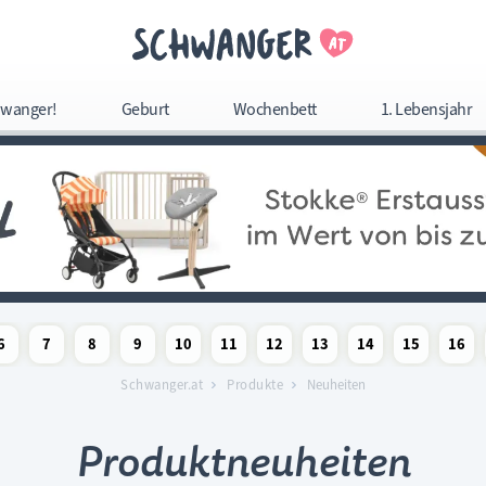
Navigation überspringe
wanger!
Geburt
Wochenbett
1. Lebensjahr
Navigation
überspringen
6
7
8
9
10
11
12
13
14
15
16
woche
chaftswoche
angerschaftswoche
Schwangerschaftswoche
Schwangerschaftswoche
Schwangerschaftswoche
Schwangerschaftswoche
Schwangerschaftswoche
Schwangerschaftswoche
Schwangerschaftswoche
Schwangerschaftswoc
Schwangerschaf
Schwange
Sc
Schwanger.at
Produkte
Neuheiten
Produktneuheiten