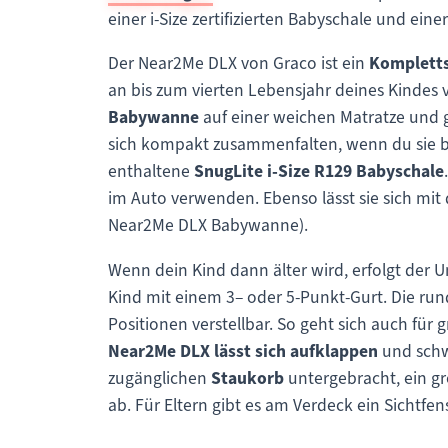
einer i-Size zertifizierten Babyschale und ein
Der Near2Me DLX von Graco ist ein
Komplett
an bis zum vierten Lebensjahr deines Kindes 
Babywanne
auf einer weichen Matratze und gu
sich kompakt zusammenfalten, wenn du sie be
enthaltene
SnugLite i-Size R129 Babyschale
im Auto verwenden. Ebenso lässt sie sich mit
Near2Me DLX Babywanne).
Wenn dein Kind dann älter wird, erfolgt der 
Kind mit einem 3– oder 5-Punkt-Gurt. Die rund
Positionen verstellbar. So geht sich auch fü
Near2Me DLX lässt sich aufklappen
und schwe
zugänglichen
Staukorb
untergebracht, ein g
ab. Für Eltern gibt es am Verdeck ein Sichtf