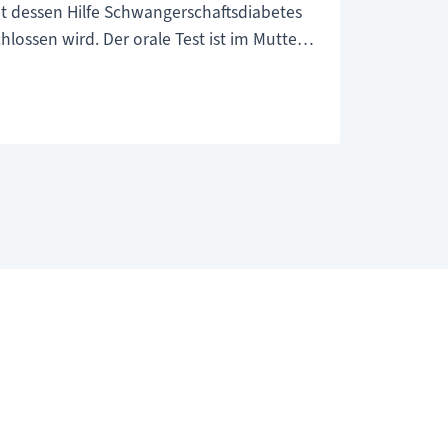
t dessen Hilfe Schwangerschaftsdiabetes
hlossen wird. Der orale Test ist im Mutter-
d seit 01.01.2011 Voraussetzung für den
t
betreuungsgeldes.
r?
toleranztest
niert