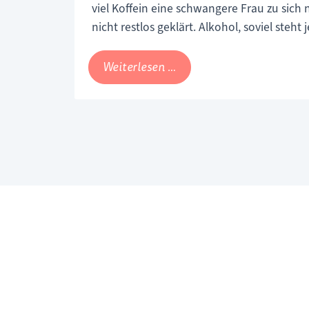
viel Koffein eine schwangere Frau zu sich 
in
nicht restlos geklärt. Alkohol, soviel steht
der
das Blut direkt in die Plazenta und somi
Schwangerschaft
Fehl- oder Frühgeburten sowie Schäden 
Sind
Weiterlesen …
achten?
Nervensystem können die Folge sein.
Alkohol
und
Koffein
streng
verboten?