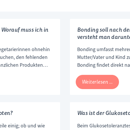
 Worauf muss ich in
Bonding soll nach de
versteht man darunt
egetarierinnen ohnehin
Bonding umfasst mehre
suchen, den fehlenden
Mutter/Vater und Kind z
anzlichen Produkten
Bonding findet direkt na
risch ernährt hat, kann
hierbei um jenen Momen
Bauch der Mutter oder in
Bondin
Weiterlesen …
soll
nach
der
oten?
Was ist der Glukoseto
Geburt
besond
eile einig; ob und wie
Beim Glukosetoleranztes
wichtig