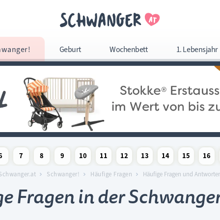
Navigation überspringe
hwanger!
Geburt
Wochenbett
1. Lebensjahr
Navigation
überspringen
6
7
8
9
10
11
12
13
14
15
16
woche
chaftswoche
angerschaftswoche
Schwangerschaftswoche
Schwangerschaftswoche
Schwangerschaftswoche
Schwangerschaftswoche
Schwangerschaftswoche
Schwangerschaftswoche
Schwangerschaftswoche
Schwangerschaftswoc
Schwangerschaf
Schwange
Sc
Schwanger.at
Schwanger!
Häufige Fragen
Häufige Fragen und Antworte
e Fragen in der Schwange