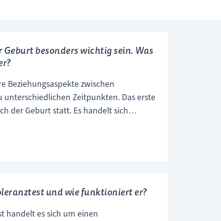
r Geburt besonders wichtig sein. Was
er?
re Beziehungsaspekte zwischen
u unterschiedlichen Zeitpunkten. Das erste
ch der Geburt statt. Es handelt sich
t, in dem das Neugeborene auf den
 die Arme des Vaters gelegt wird.
g
leranztest und wie funktioniert er?
ers
t handelt es sich um einen