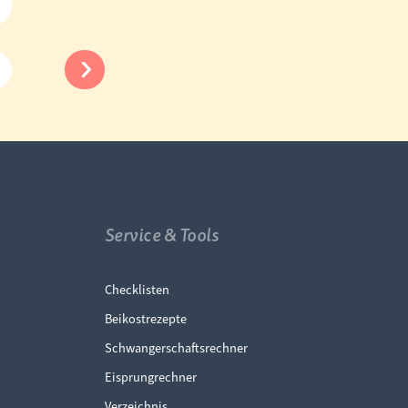
Service & Tools
ingen
Navigation überspringen
Checklisten
Beikostrezepte
Schwangerschaftsrechner
Eisprungrechner
Verzeichnis