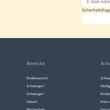
Mail-
Pflichtfeld
Sicherheitsfrag
Adresse
Bereiche
Sch
Navigation überspringen
Navi
Kinderwunsch
Schwa
Schwanger?
Häufig
Schwanger!
Kinde
Geburt
Arten 
Wochenbett
Gesun