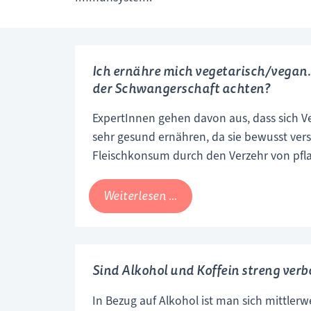
Ich ernähre mich vegetarisch/vegan.
der Schwangerschaft achten?
ExpertInnen gehen davon aus, dass sich V
sehr gesund ernähren, da sie bewusst ver
Fleischkonsum durch den Verzehr von pfl
auszugleichen. Wer sich bisher also vegeta
dies auch in der Schwangerschaft tun.
Ich
Weiterlesen …
ernähre
mich
vegetarisch/vegan.
Sind Alkohol und Koffein streng verb
Worauf
muss
In Bezug auf Alkohol ist man sich mittlerw
ich