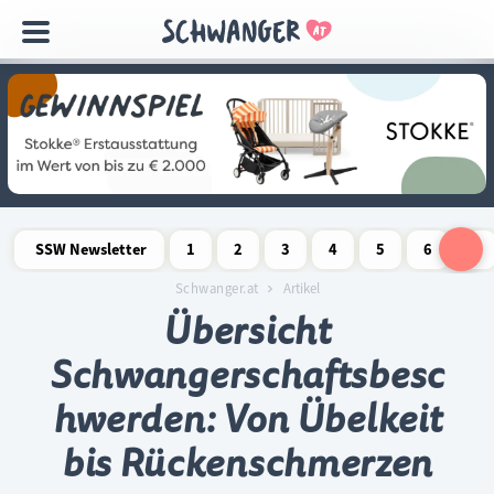
Navigation
überspringen
SSW Newsletter
1
2
3
4
5
6
7
Schwangerschaftswoche
Schwangerschaftswoche
Schwangerschaftswoche
Schwangerschaftswoche
Schwangerschaftswoche
Schwangerschaftswo
Schwangersch
Schwang
S
Schwanger.at
Artikel
Übersicht
Schwangerschaftsbesc
hwerden: Von Übelkeit
bis Rückenschmerzen