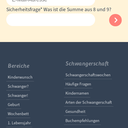
Mail-
Pflichtfeld
Sicherheitsfrage
*
Was ist die Summe aus 8 und 9?
Adresse
Schwangerschaft
Bereiche
Navigation überspringe
Schwangerschaftswochen
Navigation überspringen
Kinderwunsch
Häufige Fragen
Schwanger?
Kindernamen
Schwanger!
Arten der Schwangerschaft
Geburt
Gesundheit
Wochenbett
Buchempfehlungen
1. Lebensjahr