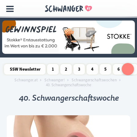
Navigation
überspringen
SSW Newsletter
1
2
3
4
5
6
7
Schwangerschaftswoche
Schwangerschaftswoche
Schwangerschaftswoche
Schwangerschaftswoche
Schwangerschaftswoche
Schwangerschaftswo
Schwangersch
Schwang
S
Schwanger.at
Schwanger!
Schwangerschaftswochen
40. Schwangerschaftswoche
40. Schwangerschaftswoche