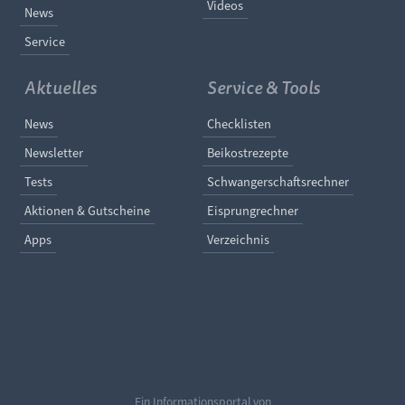
Videos
News
Service
Aktuelles
Service & Tools
Navigation überspringen
Navigation überspringe
News
Checklisten
Newsletter
Beikostrezepte
Tests
Schwangerschaftsrechner
Aktionen & Gutscheine
Eisprungrechner
Apps
Verzeichnis
Ein Informationsportal von